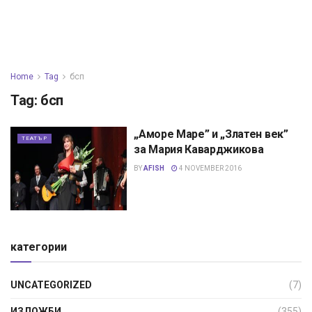
Home
Tag
бсп
Tag:
бсп
„Аморе Маре” и „Златен век”
ТЕАТЪР
за Мария Каварджикова
BY
AFISH
4 NOVEMBER 2016
категории
UNCATEGORIZED
(7)
ИЗЛОЖБИ
(355)