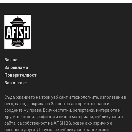
За нас
За реклама
Поверителност
За контакт
Съдържанието на този уеб сайт и технологиите, използвани в
него, са под закрила на Закона за авторското право и
сродните му права. Всички статии, репортажи, интервюта и
други текстови, графични и видео материали, публикувани в
сайта, са собственост на AFISH.BG, освен ако изрично е
посочено друго. Допуска се публикуване на текстови