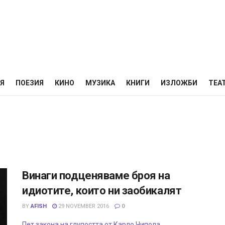
НЯ
ПОЕЗИЯ
КИНО
МУЗИКА
КНИГИ
ИЗЛОЖБИ
ТЕА
Винаги подценяваме броя на
идиотите, които ни заобикалят
BY
AFISH
29 NOVEMBER 2016
0
Пет закона на глупостта от Карло Чипола