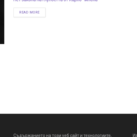
READ MORE
Съдържанието на този уеб сайт и технологиите,
И