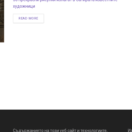
художници
READ MORE
Съдържанието на този уеб сайт и технологиите,
И