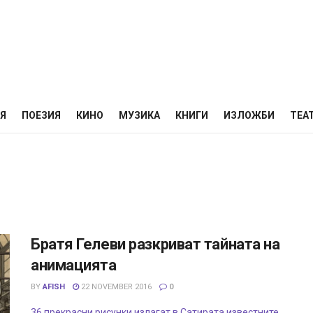
НЯ
ПОЕЗИЯ
КИНО
МУЗИКА
КНИГИ
ИЗЛОЖБИ
ТЕА
Братя Гелеви разкриват тайната на
анимацията
BY
AFISH
22 NOVEMBER 2016
0
36 прекрасни рисунки излагат в Сатирата известните