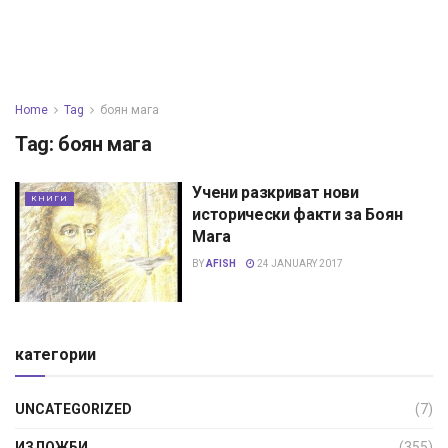
Home
Tag
боян мага
Tag:
боян мага
Учени разкриват нови
КНИГИ
исторически факти за Боян
Мага
BY
AFISH
24 JANUARY 2017
категории
UNCATEGORIZED
(7)
ИЗЛОЖБИ
(355)