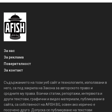
За нас
За реклама
Поверителност
За контакт
Съдържанието на този уеб сайт и технологиите, използвани в
него, са под закрила на Закона за авторското право и
сродните му права. Всички статии, репортажи, интервюта и
други текстови, графични и видео материали, публикувани в
сайта, са собственост на AFISH.BG, освен ако изрично е
посочено друго. Допуска се публикуване на текстови