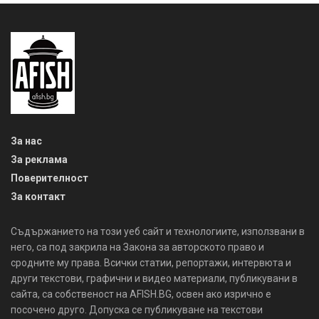
За нас
За реклама
Поверителност
За контакт
Съдържанието на този уеб сайт и технологиите, използвани в
него, са под закрила на Закона за авторското право и
сродните му права. Всички статии, репортажи, интервюта и
други текстови, графични и видео материали, публикувани в
сайта, са собственост на AFISH.BG, освен ако изрично е
посочено друго. Допуска се публикуване на текстови