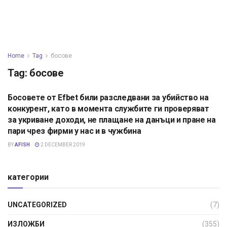
Home
Tag
босове
Tag:
босове
Босовете от Efbet били разследвани за убийство на
НОВИНИ
конкурент, като в момента службите ги проверяват
за укриване доходи, не плащане на данъци и пране на
пари чрез фирми у нас и в чужбина
BY
AFISH
2 DECEMBER 2019
категории
UNCATEGORIZED
(7)
ИЗЛОЖБИ
(355)