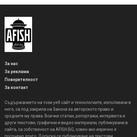
За нас
За реклама
Поверителност
За контакт
Съдържанието на този уеб сайт и технологиите, използвани в
него, са под закрила на Закона за авторското право и
сродните му права. Всички статии, репортажи, интервюта и
други текстови, графични и видео материали, публикувани в
сайта, са собственост на AFISH.BG, освен ако изрично е
посочено друго. Допуска се публикуване на текстови