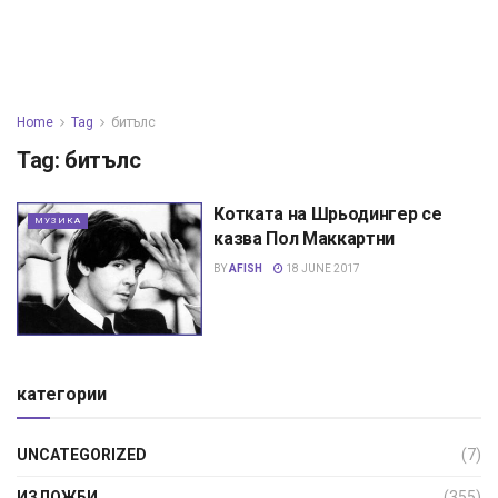
Home
Tag
битълс
Tag:
битълс
Котката на Шрьодингер се
МУЗИКА
казва Пол Маккартни
BY
AFISH
18 JUNE 2017
категории
UNCATEGORIZED
(7)
ИЗЛОЖБИ
(355)