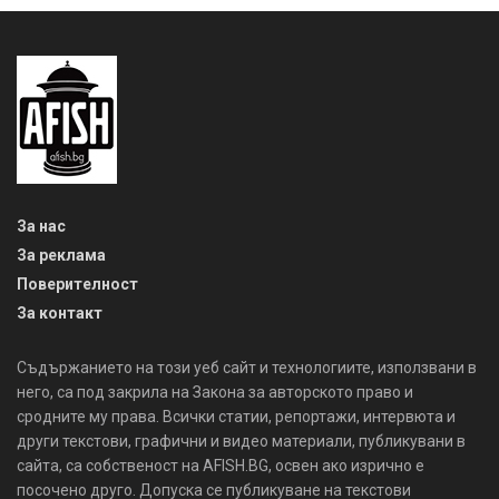
За нас
За реклама
Поверителност
За контакт
Съдържанието на този уеб сайт и технологиите, използвани в
него, са под закрила на Закона за авторското право и
сродните му права. Всички статии, репортажи, интервюта и
други текстови, графични и видео материали, публикувани в
сайта, са собственост на AFISH.BG, освен ако изрично е
посочено друго. Допуска се публикуване на текстови