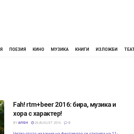
НЯ
ПОЕЗИЯ
КИНО
МУЗИКА
КНИГИ
ИЗЛОЖБИ
ТЕА
Fah! rtm+beer 2016: бира, музика и
хора с характер!
BY
AFISH
26 AUGUST 2016
0
Четвъртото издание на фестивала се открива на 11-