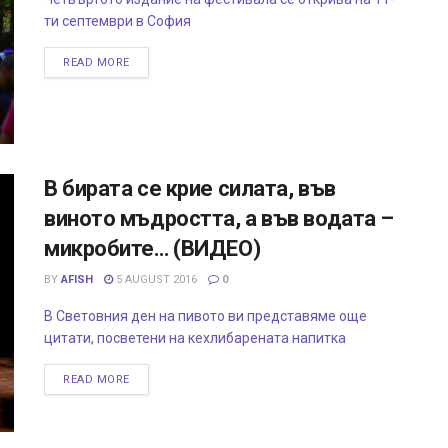
ти септември в София
READ MORE
В бирата се крие силата, във
виното мъдростта, а във водата –
микробите… (ВИДЕО)
BY
AFISH
5 AUGUST 2016
0
В Световния ден на пивото ви представяме още
цитати, посветени на кехлибарената напитка
READ MORE