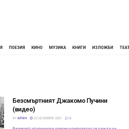
НЯ
ПОЕЗИЯ
КИНО
МУЗИКА
КНИГИ
ИЗЛОЖБИ
ТЕА
Безсмъртният Джакомо Пучини
(видео)
BY
AFISH
22 DECEMBER 2021
0
Великият италиански оперен композитор се ражда на