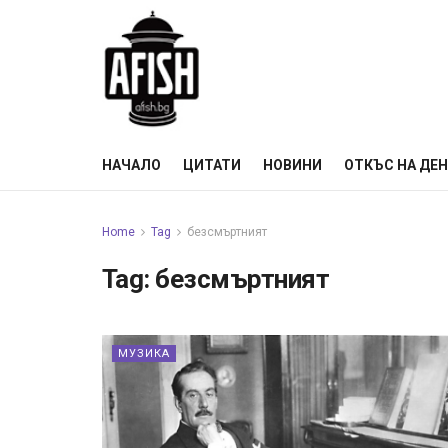
НАЧАЛО
ЦИТАТИ
НОВИНИ
ОТКЪС НА ДЕ
Home
Tag
безсмъртният
Tag:
безсмъртният
МУЗИКА