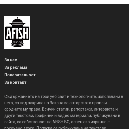
За нас
За реклама
Поверителност
За контакт
Съдържанието на този уеб сайт и технологиите, използвани в
него, са под закрила на Закона за авторското право и
сродните му права. Всички статии, репортажи, интервюта и
други текстови, графични и видео материали, публикувани в
сайта, са собственост на AFISH.BG, освен ако изрично е
посочено друго. Допуска се публикуване на текстови