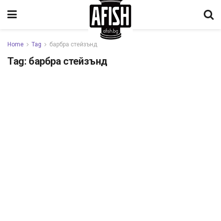
Home
Tag
барбра стейзънд
Tag:
барбра стейзънд