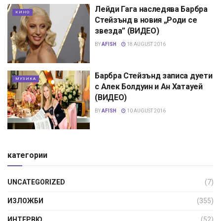
Лейди Гага наследява Барбра
КИНО
Стейзънд в новия „Роди се
звезда” (ВИДЕО)
BY
AFISH
18 AUGUST 2016
Барбра Стейзънд записа дуети
МУЗИКА
с Алек Болдуин и Ан Хатауей
(ВИДЕО)
BY
AFISH
10 AUGUST 2016
категории
UNCATEGORIZED
(7)
ИЗЛОЖБИ
(355)
ИНТЕРВЮ
(52)