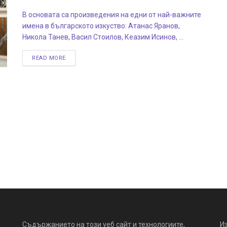
В основата са произведения на едни от най-важните
имена в българското изкуство: Атанас Яранов,
Никола Танев, Васил Стоилов, Кеазим Исинов, ...
READ MORE
Съдържанието на този уеб сайт и технологиите,
И