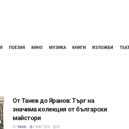
НЯ
ПОЕЗИЯ
КИНО
МУЗИКА
КНИГИ
ИЗЛОЖБИ
ТЕА
От Танев до Яранов: Търг на
значима колекция от български
майстори
BY
VASIL
2 MAY 2026
0