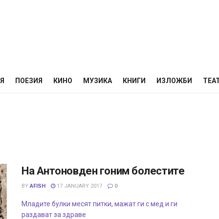
НЯ
ПОЕЗИЯ
КИНО
МУЗИКА
КНИГИ
ИЗЛОЖБИ
ТЕА
На Антоновден гоним болестите
BY
AFISH
17 JANUARY 2017
0
Младите булки месят питки, мажат ги с мед и ги
раздават за здраве