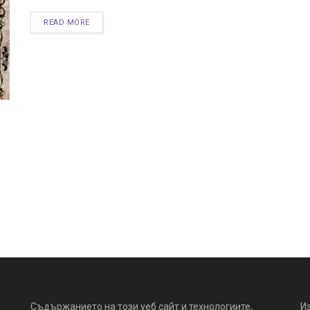
READ MORE
Съдържанието на този уеб сайт и технологиите,
И