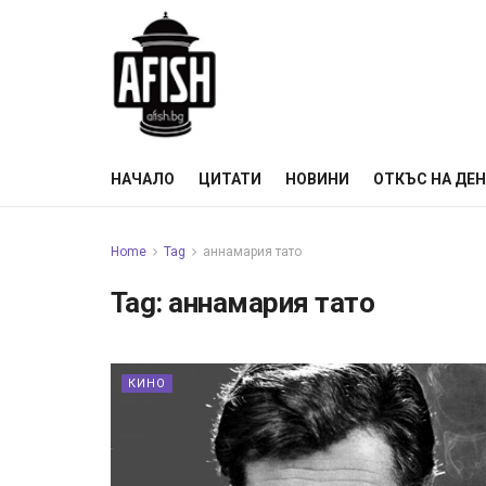
НАЧАЛО
ЦИТАТИ
НОВИНИ
ОТКЪС НА ДЕ
Home
Tag
аннамария тато
Tag:
аннамария тато
КИНО