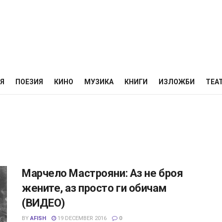
НЯ
ПОЕЗИЯ
КИНО
МУЗИКА
КНИГИ
ИЗЛОЖБИ
ТЕА
Марчело Мастрояни: Аз не броя
жените, аз просто ги обичам
(ВИДЕО)
BY
AFISH
19 DECEMBER 2016
0