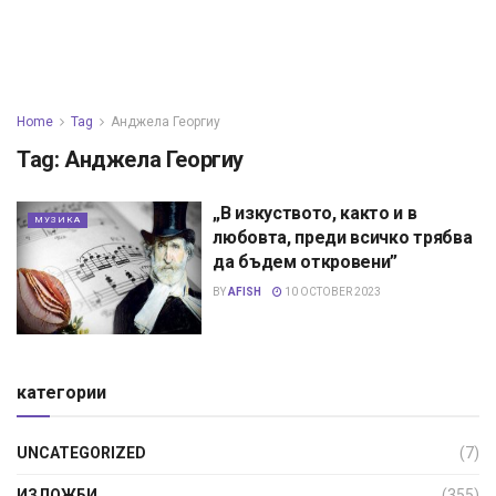
Home
Tag
Анджела Георгиу
Tag:
Анджела Георгиу
„В изкуството, както и в
МУЗИКА
любовта, преди всичко трябва
да бъдем откровени”
BY
AFISH
10 OCTOBER 2023
категории
UNCATEGORIZED
(7)
ИЗЛОЖБИ
(355)