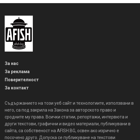
За нас
За реклама
Поверителност
За контакт
Съдържанието на този уеб сайт и технологиите, използвани в
него, са под закрила на Закона за авторското право и
сродните му права. Всички статии, репортажи, интервюта и
други текстови, графични и видео материали, публикувани в
сайта, са собственост на AFISH.BG, освен ако изрично е
посочено друго. Допуска се публикуване на текстови