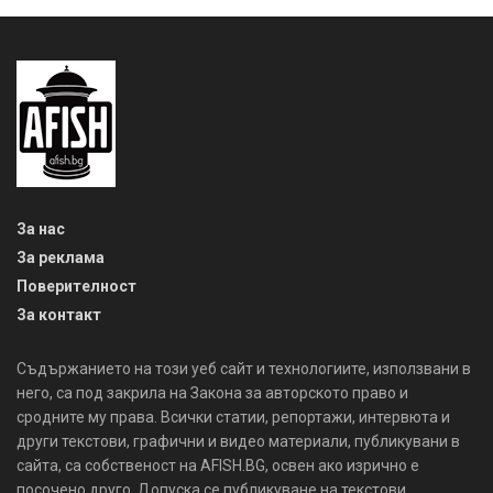
За нас
За реклама
Поверителност
За контакт
Съдържанието на този уеб сайт и технологиите, използвани в
него, са под закрила на Закона за авторското право и
сродните му права. Всички статии, репортажи, интервюта и
други текстови, графични и видео материали, публикувани в
сайта, са собственост на AFISH.BG, освен ако изрично е
посочено друго. Допуска се публикуване на текстови