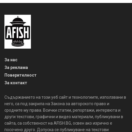
За нас
За реклама
Поверителност
За контакт
Съдържанието на този уеб сайт и технологиите, използвани в
него, са под закрила на Закона за авторското право и
сродните му права. Всички статии, репортажи, интервюта и
други текстови, графични и видео материали, публикувани в
сайта, са собственост на AFISH.BG, освен ако изрично е
посочено друго. Допуска се публикуване на текстови