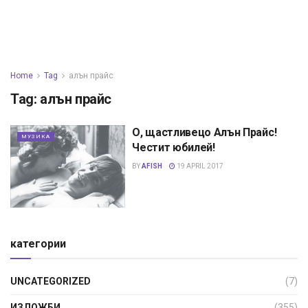
Home
Tag
алън прайс
Tag:
алън прайс
О, щастливецо Алън Прайс!
МУЗИКА
Честит юбилей!
BY
AFISH
19 APRIL 2017
категории
UNCATEGORIZED
(7)
ИЗЛОЖБИ
(355)