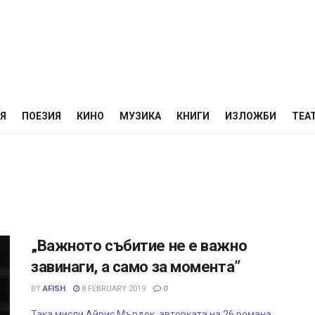
НЯ
ПОЕЗИЯ
КИНО
МУЗИКА
КНИГИ
ИЗЛОЖБИ
ТЕА
„Важното събитие не е важно
завинаги, а само за момента”
BY
AFISH
8 FEBRUARY 2019
0
Така мисли Айрис Мърдок, авторката на 26 романа,