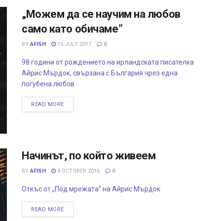
„Можем да се научим на любов
само като обичаме”
BY
AFISH
15 JULY 2017
0
98 години от рождението на ирландската писателка
Айрис Мърдок, свързана с България чрез една
погубена любов
READ MORE
Начинът, по който живеем
BY
AFISH
4 OCTOBER 2016
0
Откъс от „Под мрежата“ на Айрис Мърдок
READ MORE