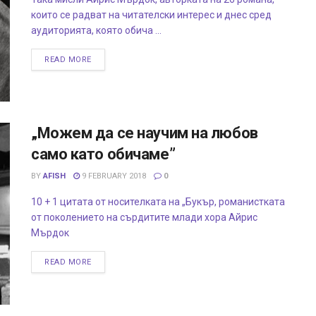
които се радват на читателски интерес и днес сред
аудиторията, която обича ...
READ MORE
„Можем да се научим на любов
само като обичаме”
BY
AFISH
9 FEBRUARY 2018
0
10 + 1 цитата от носителката на „Букър, романистката
от поколението на сърдитите млади хора Айрис
Мърдок
READ MORE