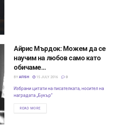
Айрис Мърдок: Можем да се
научим на любов само като
обичаме…
BY
AFISH
15 JULY 2016
0
Избрани цитати на писателката, носител на
наградата „Букър“
READ MORE