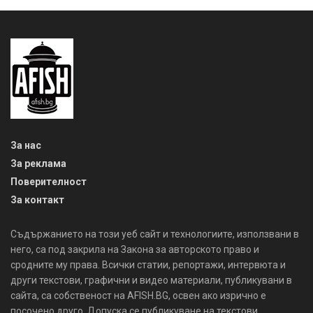
За нас
За реклама
Поверителност
За контакт
Съдържанието на този уеб сайт и технологиите, използвани в
него, са под закрила на Закона за авторското право и
сродните му права. Всички статии, репортажи, интервюта и
други текстови, графични и видео материали, публикувани в
сайта, са собственост на AFISH.BG, освен ако изрично е
посочено друго. Допуска се публикуване на текстови