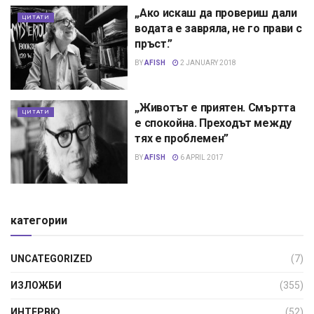
„Ако искаш да провериш дали
ЦИТАТИ
водата е завряла, не го прави с
пръст.”
BY
AFISH
2 JANUARY 2018
„Животът е приятен. Смъртта
ЦИТАТИ
е спокойна. Преходът между
тях е проблемен”
BY
AFISH
6 APRIL 2017
категории
UNCATEGORIZED
(7)
ИЗЛОЖБИ
(355)
ИНТЕРВЮ
(52)