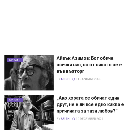
Айзък Азимов: Бог обича
ЦИТАТИ
всички нас, но от никого не е
във възторг
BY
AFISH
11 JANUARY 2026
„Ако хората се обичат един
ЦИТАТИ
друг, не е ли все едно каква е
причината за тази любов?”
BY
AFISH
10 DECEMBER 2021