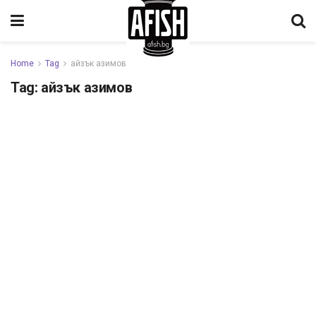
Home
Tag
айзък азимов
Tag:
айзък азимов