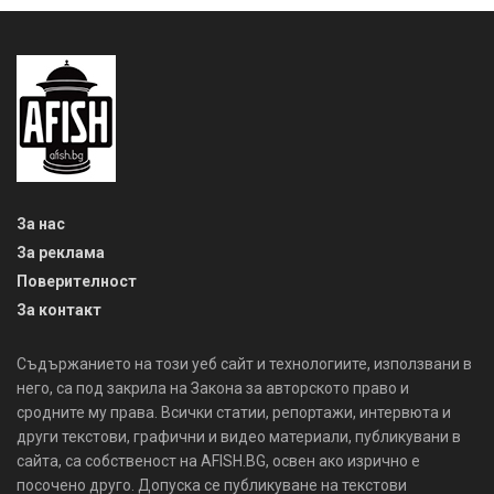
За нас
За реклама
Поверителност
За контакт
Съдържанието на този уеб сайт и технологиите, използвани в
него, са под закрила на Закона за авторското право и
сродните му права. Всички статии, репортажи, интервюта и
други текстови, графични и видео материали, публикувани в
сайта, са собственост на AFISH.BG, освен ако изрично е
посочено друго. Допуска се публикуване на текстови