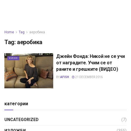
Home
Tag
аеробика
Tag:
аеробика
Джейн Фонда: Никой не се учи
КИНО
от наградите. Учим се от
раните и грешките (ВИДЕО)
BY
AFISH
21 DECEMBER 2016
категории
UNCATEGORIZED
(7)
ИЗЛОЖБИ
(355)