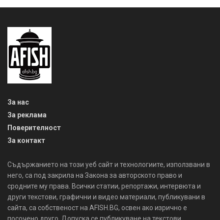
За нас
За реклама
Поверителност
За контакт
Съдържанието на този уеб сайт и технологиите, използвани в
него, са под закрила на Закона за авторското право и
сродните му права. Всички статии, репортажи, интервюта и
други текстови, графични и видео материали, публикувани в
сайта, са собственост на AFISH.BG, освен ако изрично е
посочено друго. Допуска се публикуване на текстови