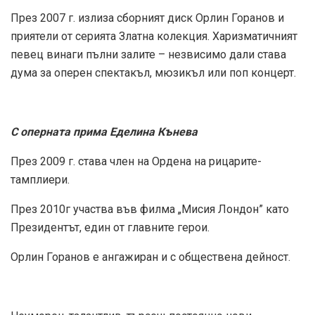
През 2007 г. излиза сборният диск Орлин Горанов и
приятели от серията Златна колекция. Харизматичният
певец винаги пълни залите – незвисимо дали става
дума за оперен спектакъл, мюзикъл или поп концерт.
С оперната прима Еделина Кънева
През 2009 г. става член на Ордена на рицарите-
тамплиери.
През 2010г участва във филма „Мисия Лондон” като
Президентът, един от главните герои.
Орлин Горанов е ангажиран и с обществена дeйност.