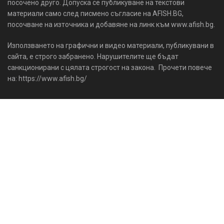
посочено друго. Допуска се публикуване на текстови
материали само след писмено съгласие на AFISH.BG,
посочване на източника и добавяне на линк към www.afish.bg.
Използването на графични и видео материали, публикувани в
сайта, е строго забранено. Нарушителите ще бъдат
санкционирани с цялата строгост на закона. Прочети повече
на: https://www.afish.bg/