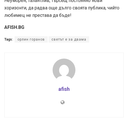
Неуморен, талантлив, търсещ постоянно нови
хоризонти, да радва още дълго своята публика, чийто
любимец не престава да бъде!
AFISH.BG
Tags:
орлин горанов
светът е за двама
afish