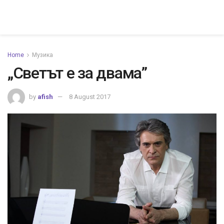
Home
Музика
„Светът е за двама”
by
afish
8 August 2017