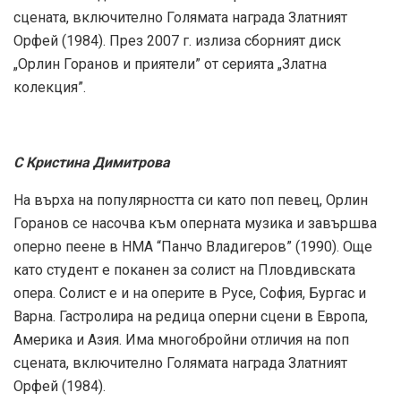
сцената, включително Голямата награда Златният
Орфей (1984). През 2007 г. излиза сборният диск
„Орлин Горанов и приятели” от серията „Златна
колекция”.
С Кристина Димитрова
На върха на популярността си като поп певец, Орлин
Горанов се насочва към оперната музика и завършва
оперно пеене в НМА “Панчо Владигеров” (1990). Още
като студент е поканен за солист на Пловдивската
опера. Солист е и на оперите в Русе, София, Бургас и
Варна. Гастролира на редица оперни сцени в Европа,
Америка и Азия. Има многобройни отличия на поп
сцената, включително Голямата награда Златният
Орфей (1984).