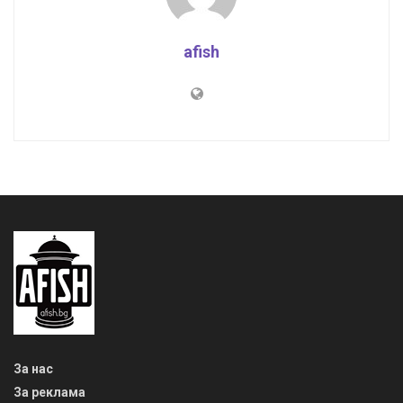
afish
За нас
За реклама