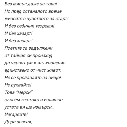
Без мисъл даже за това!
Но пред останалото време
живейте с чувството за старт!
И без себични теореми!
И без хазарт!
И без хазарт!
Поетите са задължени
от тайния си произход
да черпят ум и вдъхновение
единствено от чист живот.
Не се продавайте за нищо!
Не рухвайте!
Това “мерси”
съвсем жестоко и излишно
устата ви ще измърси…
Изгаряйте!
Дори зелени,