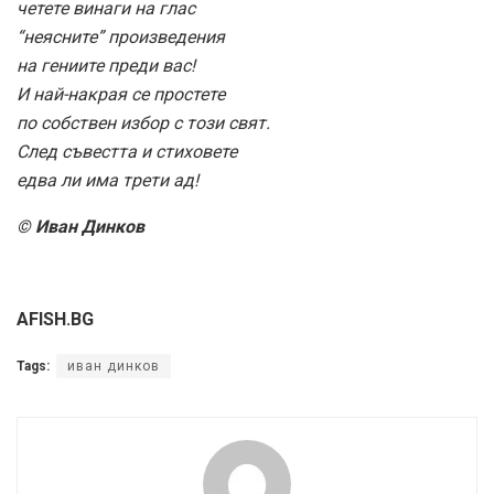
четете винаги на глас
“неясните” произведения
на гениите преди вас!
И най-накрая се простете
по собствен избор с този свят.
След съвестта и стиховете
едва ли има трети ад!
© Иван Динков
AFISH.BG
Tags:
иван динков