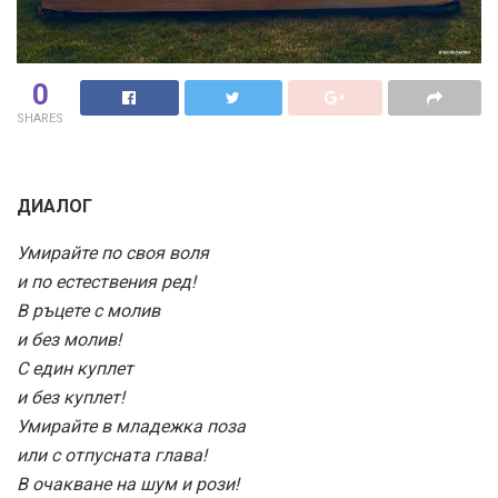
0
SHARES
ДИАЛОГ
Умирайте по своя воля
и по естествения ред!
В ръцете с молив
и без молив!
С един куплет
и без куплет!
Умирайте в младежка поза
или с отпусната глава!
В очакване на шум и рози!