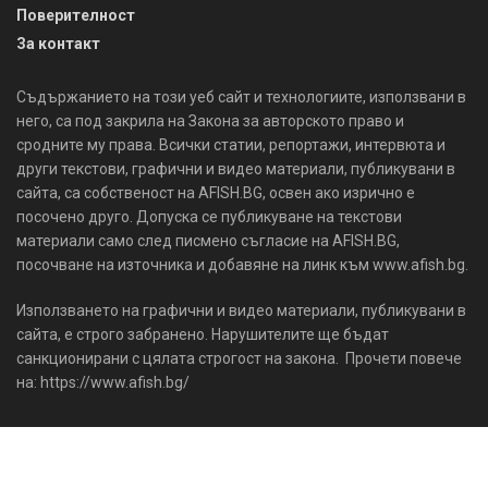
Поверителност
За контакт
Съдържанието на този уеб сайт и технологиите, използвани в
него, са под закрила на Закона за авторското право и
сродните му права. Всички статии, репортажи, интервюта и
други текстови, графични и видео материали, публикувани в
сайта, са собственост на AFISH.BG, освен ако изрично е
посочено друго. Допуска се публикуване на текстови
материали само след писмено съгласие на AFISH.BG,
посочване на източника и добавяне на линк към www.afish.bg.
Използването на графични и видео материали, публикувани в
сайта, е строго забранено. Нарушителите ще бъдат
санкционирани с цялата строгост на закона. Прочети повече
на: https://www.afish.bg/