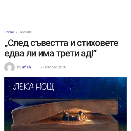
Home
Поезия
„След съвестта и стиховете
едва ли има трети ад!”
by
afish
9 October 2018