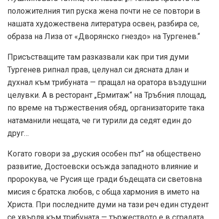
положителния тип руска жена почти не се повтори в
нашата художествена литература освен, разбира се,
образа на Лиза от «Дворянско гнездо» на Тургенев.“
Присъстващите там разказвали как при тия думи
Тургенев рипнал прав, целунал си дясната длан и
духнал към трибуната — пращал на оратора въздушни
целувки. А в ресторант „Ермитаж“ на Тръбния площад,
по време на тържествения обяд, организаторите така
натаманили нещата, че ги турили да седят един до
друг…
Когато говори за „руския особен път“ на обществено
развитие, Достоевски осъжда западното влияние и
пророкува, че Русия ще гради бъдещата си световна
мисия с братска любов, с обща хармония в името на
Христа. При последните думи на тази реч един студент
се хвърля към трибуната — тържеството е в сградата