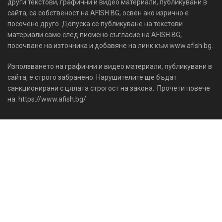
други текстови, графични и видео материали, публикувани в
сайта, са собственост на AFISH.BG, освен ако изрично е
посочено друго. Допуска се публикуване на текстови
материали само след писмено съгласие на AFISH.BG,
посочване на източника и добавяне на линк към www.afish.bg.
Използването на графични и видео материали, публикувани в
сайта, е строго забранено. Нарушителите ще бъдат
санкционирани с цялата строгост на закона. Прочети повече
на: https://www.afish.bg/