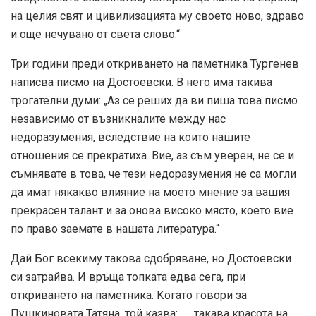
на целия свят и цивилизацията му своето ново, здраво
и още нечувано от света слово.“
Три години преди откриването на паметника Тургенев
написва писмо на Достоевски. В него има такива
трогателни думи: „Аз се реших да ви пиша това писмо
независимо от възникналите между нас
недоразумения, вследствие на които нашите
отношения се прекратиха. Вие, аз съм уверен, не се и
съмнявате в това, че тези недоразумения не са могли
да имат някакво влияние на моето мнение за вашия
прекрасен талант и за онова високо място, което вие
по право заемате в нашата литература.“
Дай Бог всекиму такова сдобряване, но Достоевски
си затрайва. И връща топката едва сега, при
откриването на паметника. Когато говори за
Пушкиновата Татяна, той казва: „… такава красота на