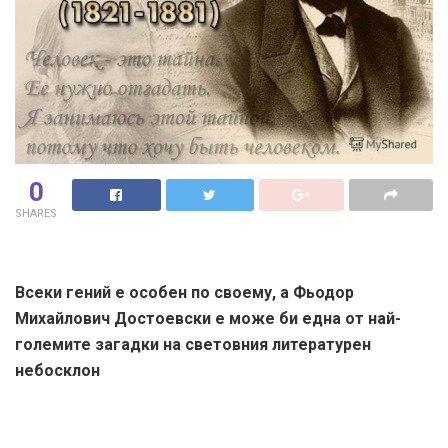
0
SHARES
Всеки гений е особен по своему, а Фьодор
Михайлович Достоевски е може би една от най-
големите загадки на световния литературен
небосклон