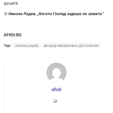
душата.
© Никола Радев, „Когато Господ ходеше по земята”
AFISH.BG
Tags:
никола радев
фьодор михайлович достоевски
afish