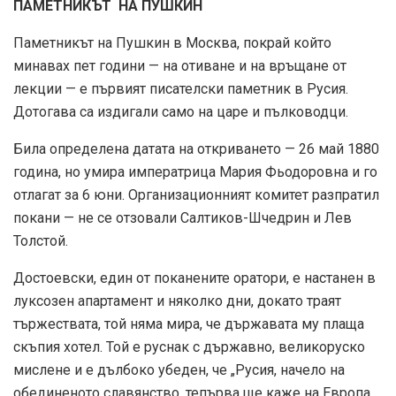
ПАМЕТНИКЪТ НА ПУШКИН
Паметникът на Пушкин в Москва, покрай който
минавах пет години — на отиване и на връщане от
лекции — е първият писателски паметник в Русия.
Дотогава са издигали само на царе и пълководци.
Била определена датата на откриването — 26 май 1880
година, но умира императрица Мария Фьодоровна и го
отлагат за 6 юни. Организационният комитет разпратил
покани — не се отзовали Салтиков-Шчедрин и Лев
Толстой.
Достоевски, един от поканените оратори, е настанен в
луксозен апартамент и няколко дни, докато траят
тържествата, той няма мира, че държавата му плаща
скъпия хотел. Той е руснак с държавно, великоруско
мислене и е дълбоко убеден, че „Русия, начело на
обединеното славянство, тепърва ще каже на Европа,