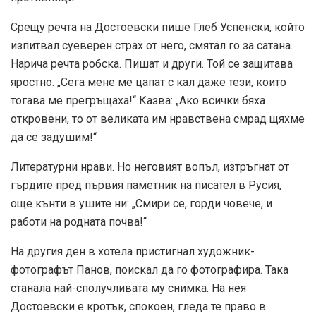
Срещу речта на Достоевски пише Глеб Успенски, който
изпитвал суеверен страх от него, смятал го за сатана.
Нарича речта робска. Пишат и други. Той се защитава
яростно. „Сега мене ме цапат с кал даже тези, които
тогава ме прегръщаха!“ Казва: „Ако всички бяха
откровени, то от великата им нравствена смрад щяхме
да се задушим!“
Литературни нрави. Но неговият вопъл, изтръгнат от
гърдите пред първия паметник на писател в Русия,
още кънти в ушите ни: „Смири се, горди човече, и
работи на родната почва!“
На другия ден в хотела пристигнал художник-
фотографът Панов, поискал да го фотографира. Така
станала най-сполучливата му снимка. На нея
Достоевски е кротък, спокоен, гледа те право в