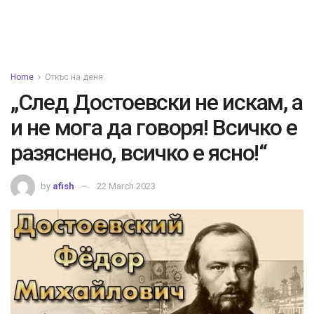
Home
Откъс на деня
„След Достоевски не искам, а
и не мога да говоря! Всичко е
разяснено, всичко е ясно!“
by
afish
22 March 2023