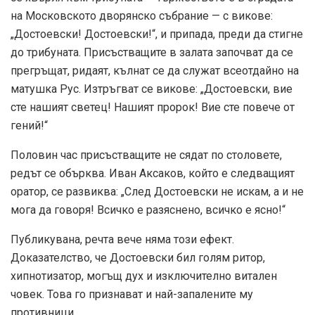
на Московското дворянско събрание — с викове:
„Достоевски! Достоевски!“, и припада, преди да стигне
до трибуната. Присъстващите в залата започват да се
прегръщат, ридаят, кълнат се да служат всеотдайно на
матушка Рус. Изтръгват се викове: „Достоевски, вие
сте нашият светец! Нашият пророк! Вие сте повече от
гений!“
Половин час присъстващите не сядат по столовете,
редът се обърква. Иван Аксаков, който е следващият
оратор, се развиква: „След Достоевски не искам, а и не
мога да говоря! Всичко е разяснено, всичко е ясно!“
Публикувана, речта вече няма този ефект.
Доказателство, че Достоевски бил голям ритор,
хипнотизатор, могъщ дух и изключително витален
човек. Това го признават и най-запалените му
противници.