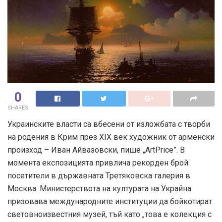
0
SHARES
Украинските власти са вбесени от изложбата с творби
на родения в Крим през XIX век художник от арменски
произход – Иван Айвазовски, пише „ArtPrice”. В
момента експозицията привлича рекорден брой
посетители в държавната Третяковска галерия в
Москва. Министерствота на културата на Украйна
призовава международните институции да бойкотират
световноизвестния музей, тъй като „това е колекция с