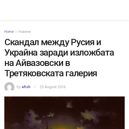
Home
Новини
Скандал между Русия и
Украйна заради изложбата
на Айвазовски в
Третяковската галерия
by
afish
23 August 2016