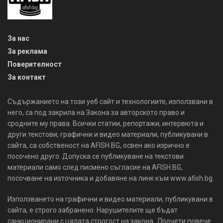
За нас
За реклама
Поверителност
За контакт
Съдържанието на този уеб сайт и технологиите, използвани в
него, са под закрила на Закона за авторското право и
сродните му права. Всички статии, репортажи, интервюта и
други текстови, графични и видео материали, публикувани в
сайта, са собственост на AFISH.BG, освен ако изрично е
посочено друго. Допуска се публикуване на текстови
материали само след писмено съгласие на AFISH.BG,
посочване на източника и добавяне на линк към www.afish.bg.
Използването на графични и видео материали, публикувани в
сайта, е строго забранено. Нарушителите ще бъдат
санкционирани с цялата строгост на закона. Прочети повече