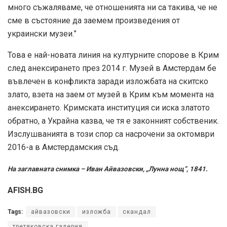
много съжаляваме, че отношенията ни са такива, че не
сме в състояние да заемем произведения от
украински музеи.”
Това е най-новата линия на културните спорове в Крим
след анексирането през 2014 г. Музей в Амстердам бе
въвлечен в конфликта заради изложбата на скитско
злато, взета на заем от музей в Крим към момента на
анексирането. Кримската институция си иска златото
обратно, а Украйна казва, че тя е законният собственик.
Изслушванията в този спор са насрочени за октомври
2016-а в Амстердамския съд.
На заглавната снимка – Иван Айвазовски, „Лунна нощ”, 1841.
AFISH.BG
Tags:
айвазовски
изложба
скандал
третяковска галерия