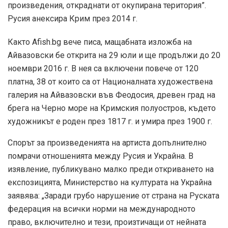
произведения, откраднати от окупирана територия”.
Русия анексира Крим през 2014 г.
Както Afish.bg вече писа, мащабната изложба на
Айвазовски бе открита на 29 юли и ще продължи до 20
ноември 2016 г. В нея са включени повече от 120
платна, 38 от които са от Националната художествена
галерия на Айвазовски във Феодосия, древен град на
брега на Черно море на Кримския полуостров, където
художникът е роден през 1817 г. и умира през 1900 г.
Спорът за произведенията на артиста допълнително
помрачи отношенията между Русия и Украйна. В
изявление, публикувано малко преди откриването на
експозицията, Министерство на културата на Украйна
заявява: „Заради грубо нарушение от страна на Руската
федерация на всички норми на международното
право, включително и тези, произтичащи от нейната