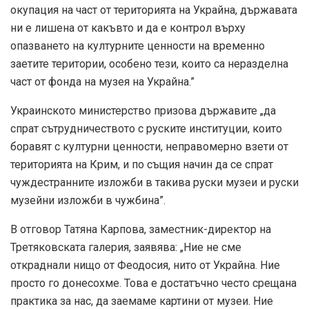
окупация на част от територията на Украйна, държавата
ни е лишена от какъвто и да е контрол върху
опазването на културните ценности на временно
заетите територии, особено тези, които са неразделна
част от фонда на музея на Украйна.”
Украинското министерство призова държавите „да
спрат сътрудничеството с руските институции, които
боравят с културни ценности, неправомерно взети от
територията на Крим, и по същия начин да се спрат
чуждестранните изложби в такива руски музеи и руски
музейни изложби в чужбина”.
В отговор Татяна Карпова, заместник-директор на
Третяковската галерия, заявява: „Ние не сме
откраднали нищо от Феодосия, нито от Украйна. Ние
просто го донесохме. Това е достатъчно често срещана
практика за нас, да заемаме картини от музеи. Ние