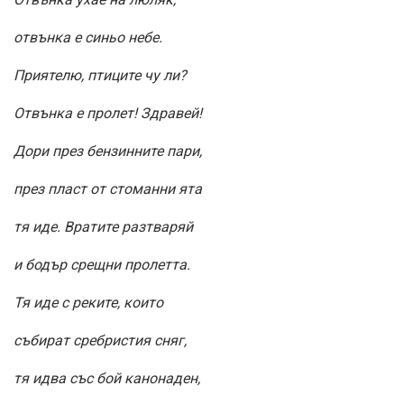
отвънка е синьо небе.
Приятелю, птиците чу ли?
Отвънка е пролет! Здравей!
Дори през бензинните пари,
през пласт от стоманни ята
тя иде. Вратите разтваряй
и бодър срещни пролетта.
Тя иде с реките, които
събират сребристия сняг,
тя идва със бой канонаден,