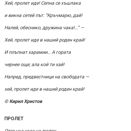
Хей, пролет иде! Сепна се хъшлака
и викна сетей път: “Кръчмарю, дай!
Налей, обеснико, дружина чака!…” —
Хей, пролет иде в наший роден край!
И плъпнат харамии… А гората
чернее още; ала кой ти хай!
Напред, предвестници на свободата —
хей, пролет иде в наший роден край!
© Кирил Христов
ПРОЛЕТ
Отвънка ухае на люляк,