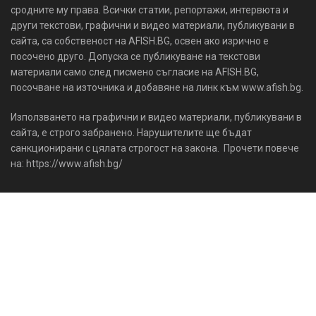
сродните му права. Всички статии, репортажи, интервюта и
други текстови, графични и видео материали, публикувани в
сайта, са собственост на AFISH.BG, освен ако изрично е
посочено друго. Допуска се публикуване на текстови
материали само след писмено съгласие на AFISH.BG,
посочване на източника и добавяне на линк към www.afish.bg.
Използването на графични и видео материали, публикувани в
сайта, е строго забранено. Нарушителите ще бъдат
санкционирани с цялата строгост на закона. Прочети повече
на: https://www.afish.bg/