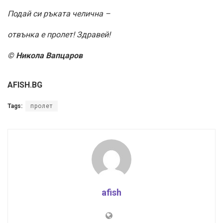
Подай си ръката челична –
отвънка е пролет! Здравей!
© Никола Вапцаров
AFISH.BG
Tags:
пролет
afish