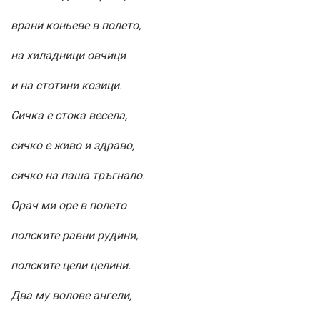
врани коньеве в полето,
на хиладници овчици
и на стотини козици.
Сичка е стока весела,
сичко е живо и здраво,
сичко на паша тръгнало.
Орач ми оре в полето
полските равни рудини,
полските цели целини.
Два му волове ангели,