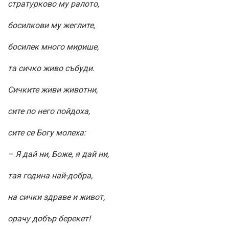
стратурково му ралото,
босилкови му жеглите,
босилек много мирише,
та сичко живо събуди.
Сичките живи животни,
сите по него пойдоха,
сите се Богу молеха:
– Я дай ни, Боже, я дай ни,
тая година най-добра,
на сички здраве и живот,
орачу добър берекет!