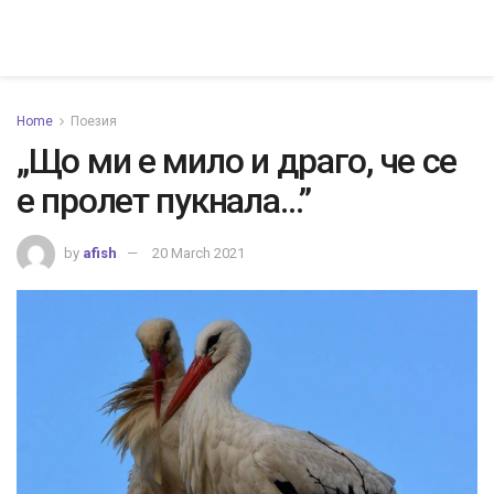
Home
Поезия
„Що ми е мило и драго, че се
е пролет пукнала…”
by
afish
20 March 2021