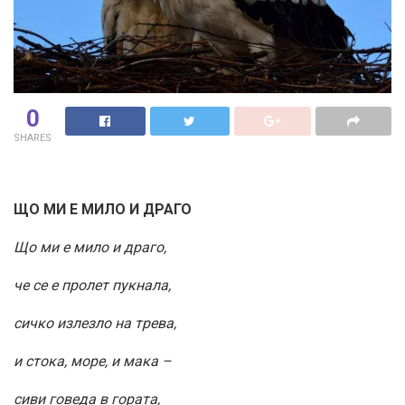
0
SHARES
ЩО МИ Е МИЛО И ДРАГО
Що ми е мило и драго,
че се е пролет пукнала,
сичко излезло на трева,
и стока, море, и мака –
сиви говеда в гората,