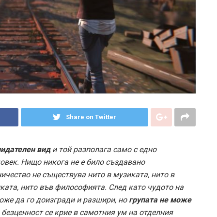
Share on Twitter
зидателен вид
и той разполага само с едно
човек. Нищо никога не е било създавано
чество не съществува нито в музиката, нито в
иката, нито във философията. След като чудото на
може да го доизгради и разшири, но
групата не може
а безценност се крие в самотния ум на отделния