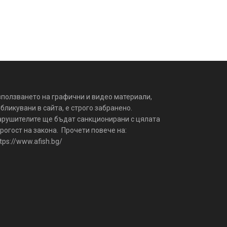
зползването на графични и видео материали,
бликувани в сайта, е строго забранено.
арушителите ще бъдат санкционирани с цялата
рогост на закона. Прочети повече на:
tps://www.afish.bg/