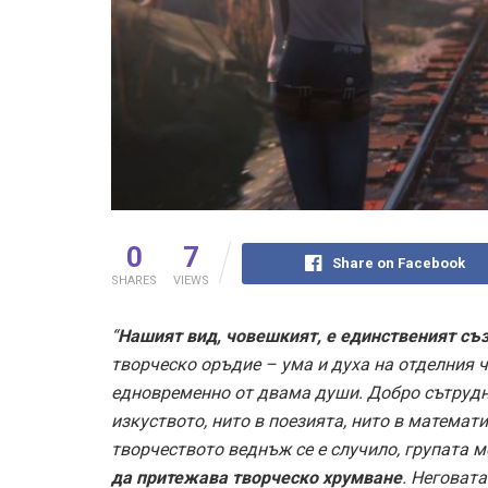
0
7
Share on Facebook
SHARES
VIEWS
“
Нашият вид, човешкият, е единственият съ
творческо оръдие – ума и духа на отделния 
едновременно от двама души. Добро сътрудни
изкуството, нито в поезията, нито в математ
творчеството веднъж се е случило, групата 
да притежава творческо хрумване
. Неговат