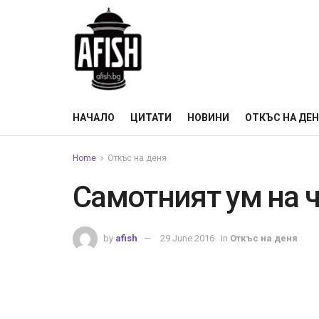
НАЧАЛО
ЦИТАТИ
НОВИНИ
ОТКЪС НА ДЕ
Home
Откъс на деня
Самотният ум на 
by
afish
29 June 2016
in
Откъс на деня