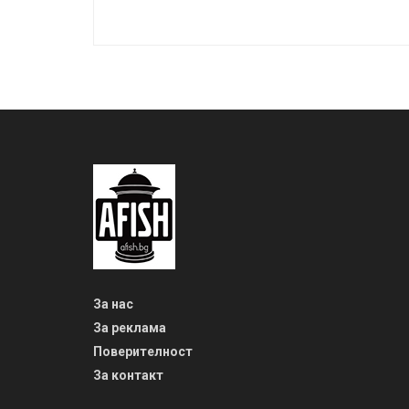
За нас
За реклама
Поверителност
За контакт