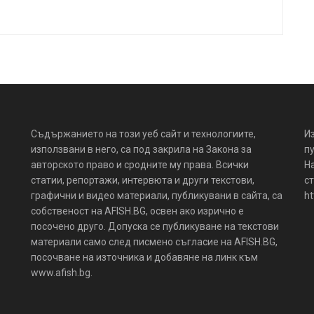
Съдържанието на този уеб сайт и технологиите,
И
използвани в него, са под закрила на Закона за
пу
авторското право и сродните му права. Всички
Н
статии, репортажи, интервюта и други текстови,
ст
графични и видео материали, публикувани в сайта, са
ht
собственост на AFISH.BG, освен ако изрично е
посочено друго. Допуска се публикуване на текстови
материали само след писмено съгласие на AFISH.BG,
посочване на източника и добавяне на линк към
www.afish.bg.