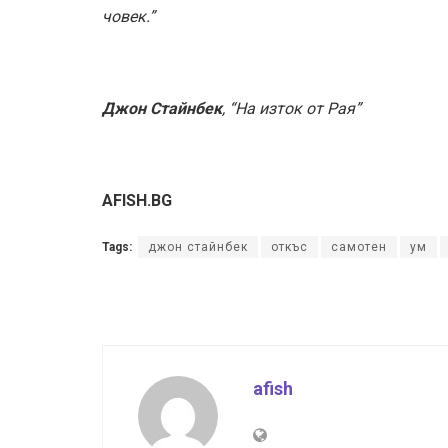
човек.”
Джон Стайнбек
, “На изток от Рая”
AFISH.BG
Tags:
джон стайнбек
откъс
самотен
ум
afish