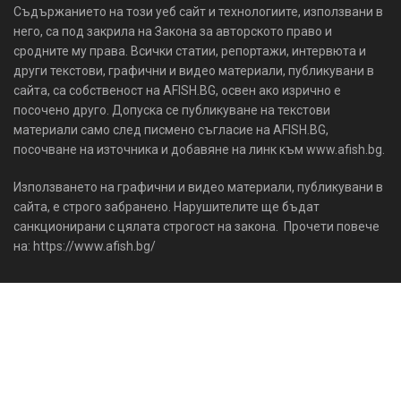
Съдържанието на този уеб сайт и технологиите, използвани в
него, са под закрила на Закона за авторското право и
сродните му права. Всички статии, репортажи, интервюта и
други текстови, графични и видео материали, публикувани в
сайта, са собственост на AFISH.BG, освен ако изрично е
посочено друго. Допуска се публикуване на текстови
материали само след писмено съгласие на AFISH.BG,
посочване на източника и добавяне на линк към www.afish.bg.
Използването на графични и видео материали, публикувани в
сайта, е строго забранено. Нарушителите ще бъдат
санкционирани с цялата строгост на закона. Прочети повече
на: https://www.afish.bg/