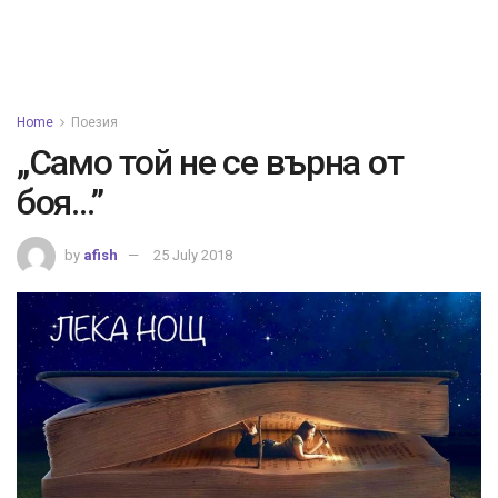
Home
Поезия
„Само той не се върна от
боя…”
by
afish
25 July 2018