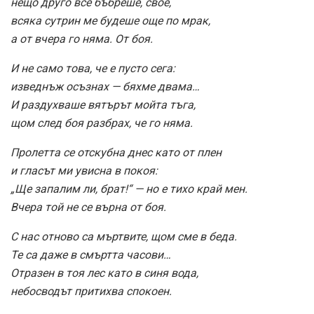
нещо друго все бъбреше, свое,
всяка сутрин ме будеше още по мрак,
а от вчера го няма. От боя.
И не само това, че е пусто сега:
изведнъж осъзнах — бяхме двама…
И раздухваше вятърът мойта тъга,
щом след боя разбрах, че го няма.
Пролетта се отскубна днес като от плен
и гласът ми увисна в покоя:
„Ще запалим ли, брат!“ — но е тихо край мен.
Вчера той не се върна от боя.
С нас отново са мъртвите, щом сме в беда.
Те са даже в смъртта часови…
Отразен в тоя лес като в синя вода,
небосводът притихва спокоен.