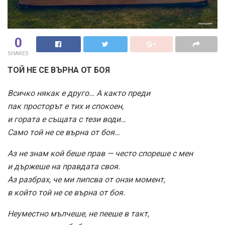
0
SHARES
ТОЙ НЕ СЕ ВЪРНА ОТ БОЯ
Всичко някак е друго… А както преди
пак просторът е тих и спокоен,
и гората е същата с тези води…
Само той не се върна от боя…
Аз не знам кой беше прав — често спореше с мен
и държеше на правдата своя.
Аз разбрах, че ми липсва от онзи момент,
в който той не се върна от боя.
Неуместно мълчеше, не пееше в такт,