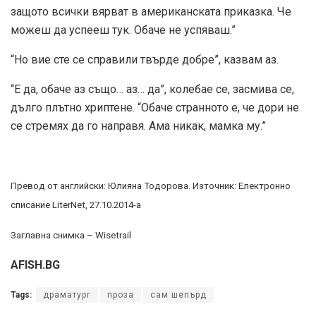
защото всички вярват в американската приказка. Че
можеш да успееш тук. Обаче не успяваш.”
“Но вие сте се справили твърде добре”, казвам аз.
“Е да, обаче аз също… аз… да”, колебае се, засмива се,
дълго плътно хриптене. “Обаче странното е, че дори не
се стремях да го направя. Ама никак, мамка му.”
Превод от английски: Юлияна Тодорова. Източник: Електронно
списание LiterNet, 27.10.2014-а
Заглавна снимка – Wisetrail
AFISH.BG
Tags:
драматург
проза
сам шепърд