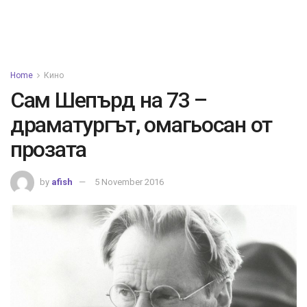
Home
Кино
Сам Шепърд на 73 –
драматургът, омагьосан от
прозата
by
afish
5 November 2016