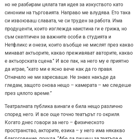
но не разбирам цялата тая идея за изкуството като
синоним на търговията. Направо ме влудява. Ето така
си извоюваш славата, че си труден за работа. Има
продуценти, които изглежда наистина ги е грижа, но
съм скептичен за важните особи в студията и
Нетфликс и онези, които въобще не мислят през какво
минават актьорите, какво преживяват авторите, какво
е актьорската сцена.” И все пак, на него му е приятно
да играе, “като ми е ясно вече как да го правя.
Отначало не ми харесваше. Не знаех накъде да
гледам, защото онова нещо – камерата – ме следеше
през цялото време.”
Театралната публика винаги е била нещо различно
според него. И все още точно театърът го окриля.
Когато днес говори за него – физическото
пространство, акторите, езика – у него има някакво
благоговение, почуда. “Абе да пишеш за театъра е