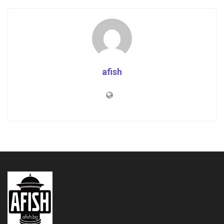
afish