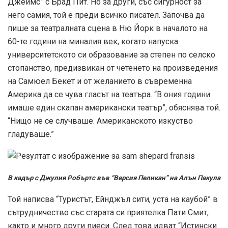
Джеймс” с Брад Пит. Но за други, със сигурност за
него самия, той е преди всичко писател. Започва да
пише за театралната сцена в Ню Йорк в началото на
60-те години на миналия век, когато напуска
университетското си образование за степен по селско
стопанство, предизвикан от четенето на произведения
на Самюел Бекет и от желанието в съвременна
Америка да се чува гласът на театъра. “В ония години
имаше един скапан американски театър”, обяснява той.
“Нищо не се случваше. Американското изкуство
гладуваше.”
В кадър с Джулия Робъртс във “Версия Пеликан” на Алън Пакула
Той написва “Туристът, Ейнджъл сити, уста на каубой” в
сътрудничество със старата си приятелка Пати Смит,
както и много други пиеси. След това идват “Истински