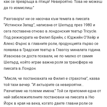
как се превръща в птица! Невероятно. Това не можеш
да го измислиш.”
Разговорът ни се насочва към темата в пиесата
“Истински Запад”, написана от Шепърд през 1980 и
сега поставена отново в лондонския театър Tricycle.
Под режисурата на Филип Брийн, с Юджийн О’Хейр и
Алекс Фърнс в главните роли, продукцията първо се
появява в Градския театър в Глазгоу миналата година.
Извоюва си доста похвали, не по-малко от самия
Шепърд, който играе важна роля за трансфера на
пиесата в Лондон.
“Мисля, че постановката на Филип е страхотна”, казва
той тази вечер. “И актьорите са невероятни…
Разчитаме на големи имена.” Той си припомня една от
най-забележителните постановки на пиесата в Ню
Йорк в края на века, когато двете главни роли се