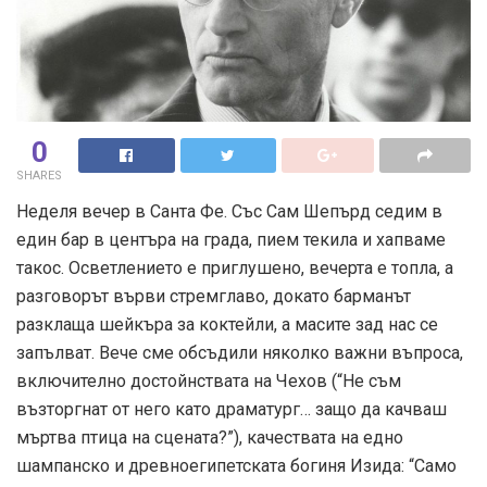
0
SHARES
Неделя вечер в Санта Фе. Със Сам Шепърд седим в
един бар в центъра на града, пием текила и хапваме
такос. Осветлението е приглушено, вечерта е топла, а
разговорът върви стремглаво, докато барманът
разклаща шейкъра за коктейли, а масите зад нас се
запълват. Вече сме обсъдили няколко важни въпроса,
включително достойнствата на Чехов (“Не съм
възторгнат от него като драматург… защо да качваш
мъртва птица на сцената?”), качествата на едно
шампанско и древноегипетската богиня Изида: “Само