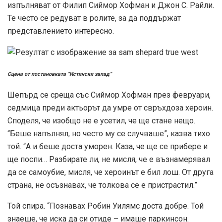
изпълняват от Филип Сиймор Хофман и Джон С. Райли.
Те често се редуват в ролите, за да поддържат
представлението интересно.
Сцена от постановката “Истински запад”
Шепърд се среща със Сиймор Хофман през февруари,
седмица преди актьорът да умре от свръхдоза хероин.
Споделя, че изобщо не е усетил, че ще стане нещо.
“Беше напълнял, но често му се случваше”, казва тихо
той. “А и беше доста уморен. Каза, че ще се прибере и
ще поспи… Разбирате ли, не мисля, че е възнамерявал
да се самоубие, мисля, че хероинът е бил лош. От друга
страна, не осъзнавах, че толкова се е пристрастил.”
Той спира. “Познавах Робин Уилямс доста добре. Той
знаеше, че иска да си отиде – имаше паркинсон.