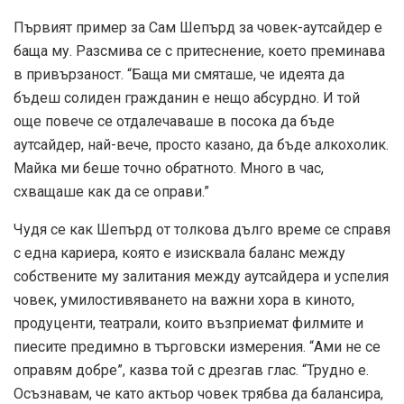
Първият пример за Сам Шепърд за човек-аутсайдер е
баща му. Разсмива се с притеснение, което преминава
в привързаност. “Баща ми смяташе, че идеята да
бъдеш солиден гражданин е нещо абсурдно. И той
още повече се отдалечаваше в посока да бъде
аутсайдер, най-вече, просто казано, да бъде алкохолик.
Майка ми беше точно обратното. Много в час,
схващаше как да се оправи.”
Чудя се как Шепърд от толкова дълго време се справя
с една кариера, която е изисквала баланс между
собствените му залитания между аутсайдера и успелия
човек, умилостивяването на важни хора в киното,
продуценти, театрали, които възприемат филмите и
пиесите предимно в търговски измерения. “Ами не се
оправям добре”, казва той с дрезгав глас. “Трудно е.
Осъзнавам, че като актьор човек трябва да балансира,