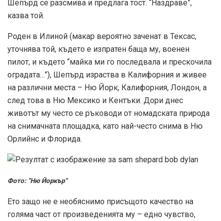
Шепърд се разсмива и предлага тост. “Наздраве”,
казва той.
Роден в Илиной (макар вероятно заченат в Тексас,
уточнява той, където е изпратен баща му, военен
пилот, и където “майка ми го последвала и прескочила
оградата…”), Шепърд израства в Калифорния и живее
на различни места – Ню Йорк, Калифорния, Лондон, а
след това в Ню Мексико и Кентъки. Дори днес
животът му често се ръководи от номадската природа
на снимачната площадка, като най-често снима в Ню
Орлийнс и Флорида.
Фото: “Ню Йоркър”
Ето защо не е необяснимо присъщото качество на
голяма част от произведенията му – едно чувство,