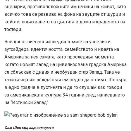
сценарий, противоположните им начини на живот, като
всичко това се развива на фона на звуците от щурци и
койоти, повяхването на цветята в дома и краденето на
тостери.
Всъщност пиесата изследва темите за успелия и
аутсайдера, идентичността, семейството и идеята на
Америка за нея самата, като проследява момента,
когато новият запад на цивилизована градска Америка
се сблъсква с дивия и необуздан стар Запад. Така че
тази вечер изглежда съвсем редно да стоим с Шепърд
в едно градче в пустинята и да го слушам как говори
за американската култура 34 години след написването
на “Истински Запад”.
Сам Шепърд зад камерата