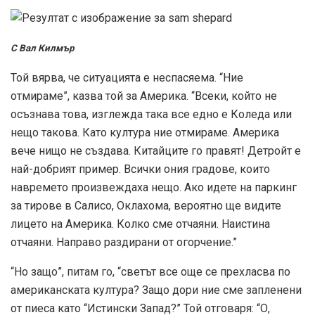
С Вал Килмър
Той вярва, че ситуацията е неспасяема. “Ние
отмираме”, казва той за Америка. “Всеки, който не
осъзнава това, изглежда така все едно е Коледа или
нещо такова. Като култура ние отмираме. Америка
вече нищо не създава. Китайците го правят! Детройт е
най-добрият пример. Всички ония градове, които
навремето произвеждаха нещо. Ако идете на паркинг
за тирове в Салисо, Оклахома, вероятно ще видите
лицето на Америка. Колко сме отчаяни. Наистина
отчаяни. Направо раздирани от огорчение.”
“Но защо”, питам го, “светът все още се прехласва по
американската култура? Защо дори ние сме запленени
от пиеса като “Истински Запад?” Той отговаря: “О,