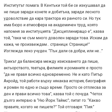
Институтът помага. В Кентъки той би се изкушавал да
не пише заради конете и добитъка, заради лесното
удоволствие да кара трактора из ранчото си. Но тук
има бюро и атмосфера на академичен труд, която
напомня за институцията. “Дисциплиниращо е”, казва
той, “така че съм много доволен заради това. Искам да
кажа, че произвеждам… страници. Страници!”
Изглежда леко учуден. “Пък дали са добри, или не…”
Трикът да балансира между изискването да пише,
актьорството, театъра, филмите и романите е просто
“да не правя всичко едновременно. Не и като Питър
Акройд, той работи върху някаква история, биография
и роман по едно и също време. Просто се отплесва за
ден и прави всичко това”, казва той с почуда. “Четох
дълго интервю в “Ню Йорк Таймс”; питат го: “Какво
правите, когато не пишете?” Той отговаря: “Пия.”