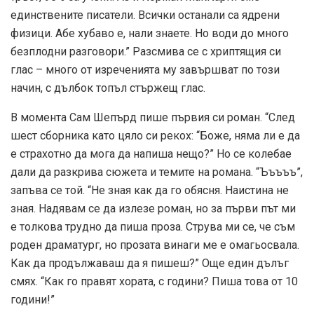
единствените писатели. Всички останали са ядрени
физици. Абе хубаво е, нали знаете. Но води до много
безплодни разговори.” Разсмива се с хриптящия си
глас – много от изреченията му завършват по този
начин, с дълбок топъл стържещ глас.
В момента Сам Шепърд пише първия си роман. “След
шест сборника като цяло си рекох: “Боже, няма ли е да
е страхотно да мога да напиша нещо?” Но се колебае
дали да разкрива сюжета и темите на романа. “Ъъъъъ”,
запъва се той. “Не зная как да го обясня. Наистина не
зная. Надявам се да излезе роман, но за първи път ми
е толкова трудно да пиша проза. Струва ми се, че съм
роден драматург, но прозата винаги ме е омагьосвала.
Как да продължаваш да я пишеш?” Още един дълъг
смях. “Как го правят хората, с години? Пиша това от 10
години!”