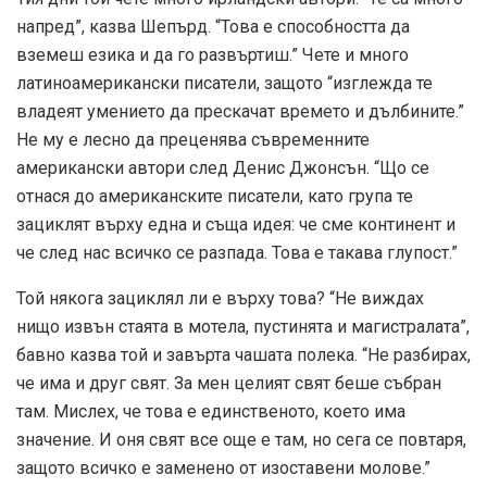
напред”, казва Шепърд. “Това е способността да
вземеш езика и да го развъртиш.” Чете и много
латиноамерикански писатели, защото “изглежда те
владеят умението да прескачат времето и дълбините.”
Не му е лесно да преценява съвременните
американски автори след Денис Джонсън. “Що се
отнася до американските писатели, като група те
зациклят върху една и съща идея: че сме континент и
че след нас всичко се разпада. Това е такава глупост.”
Той някога зациклял ли е върху това? “Не виждах
нищо извън стаята в мотела, пустинята и магистралата”,
бавно казва той и завърта чашата полека. “Не разбирах,
че има и друг свят. За мен целият свят беше събран
там. Мислех, че това е единственото, което има
значение. И оня свят все още е там, но сега се повтаря,
защото всичко е заменено от изоставени молове.”