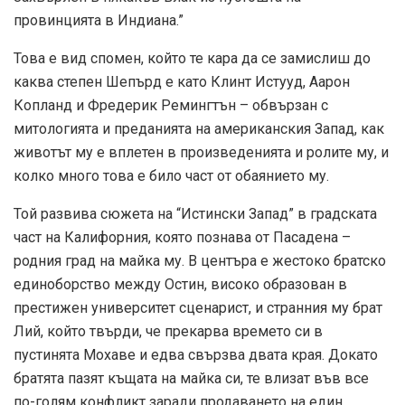
провинцията в Индиана.”
Това е вид спомен, който те кара да се замислиш до
каква степен Шепърд е като Клинт Истууд, Аарон
Копланд и Фредерик Ремингтън – обвързан с
митологията и преданията на американския Запад, как
животът му е вплетен в произведенията и ролите му, и
колко много това е било част от обаянието му.
Той развива сюжета на “Истински Запад” в градската
част на Калифорния, която познава от Пасадена –
родния град на майка му. В центъра е жестоко братско
единоборство между Остин, високо образован в
престижен университет сценарист, и странния му брат
Лий, който твърди, че прекарва времето си в
пустинята Мохаве и едва свързва двата края. Докато
братята пазят къщата на майка си, те влизат във все
по-голям конфликт заради продаването на един