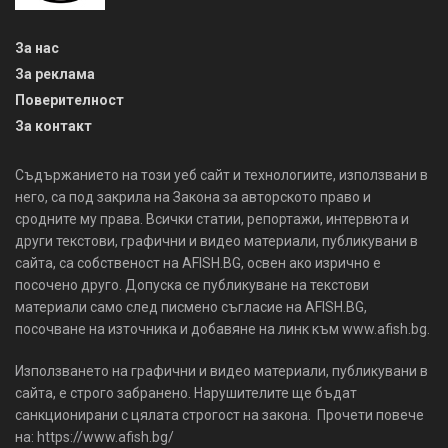
За нас
За реклама
Поверителност
За контакт
Съдържанието на този уеб сайт и технологиите, използвани в
него, са под закрила на Закона за авторското право и
сродните му права. Всички статии, репортажи, интервюта и
други текстови, графични и видео материали, публикувани в
сайта, са собственост на AFISH.BG, освен ако изрично е
посочено друго. Допуска се публикуване на текстови
материали само след писмено съгласие на AFISH.BG,
посочване на източника и добавяне на линк към www.afish.bg.
Използването на графични и видео материали, публикувани в
сайта, е строго забранено. Нарушителите ще бъдат
санкционирани с цялата строгост на закона. Прочети повече
на: https://www.afish.bg/