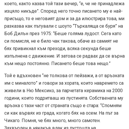
което, както казва той тази вечер, “е, че не принадлежа
изцяло никъде”. Според него точно писането му е най-
присъщо, то е неговият дом и за да илюстрира това, ми
разказва как пътували с шоуто “Търкаляща се буря” на
Боб Дилън през 1975: “Беше голяма лудост. Сега като
си помисля, не е било чак такова, обаче аз самият не
бях привикнал към преходи, всяка секунда беше
изпълнена с движение. И затова се радвах да се върна
към нещо постоянно. Писането беше това нещо.”
Той е вдъхновен “не толкова от пейзажи, а от връзката
им с миналото” и говори за хората, които навремето са
живели в Ню Мексико, за парчетата керамика на 2000
години, които подритваш из пустинята. Собствената му
връзка с тази част от страната също е стара: “Спомням
си как вървях из града, когато бях на осем. На път за
Чикаго. Помня, че бях много, много самотен.
Захвърлен в някакъв влак из пустошта на