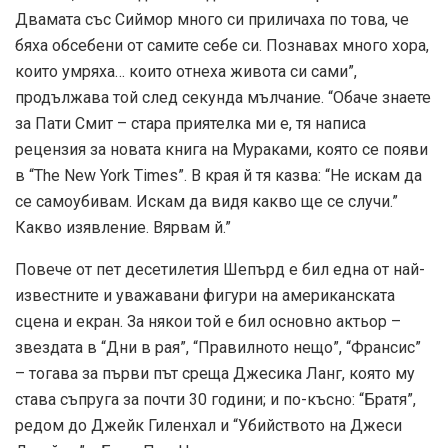
Двамата със Сиймор много си приличаха по това, че
бяха обсебени от самите себе си. Познавах много хора,
които умряха… които отнеха живота си сами”,
продължава той след секунда мълчание. “Обаче знаете
за Пати Смит – стара приятелка ми е, тя написа
рецензия за новата книга на Мураками, която се появи
в “The New York Times”. В края й тя казва: “Не искам да
се самоубивам. Искам да видя какво ще се случи.”
Какво изявление. Вярвам й.”
Повече от пет десетилетия Шепърд е бил една от най-
известните и уважавани фигури на американската
сцена и екран. За някои той е бил основно актьор –
звездата в “Дни в рая”, “Правилното нещо”, “Франсис”
– тогава за първи път среща Джесика Ланг, която му
става съпруга за почти 30 години; и по-късно: “Братя”,
редом до Джейк Гиленхал и “Убийството на Джеси