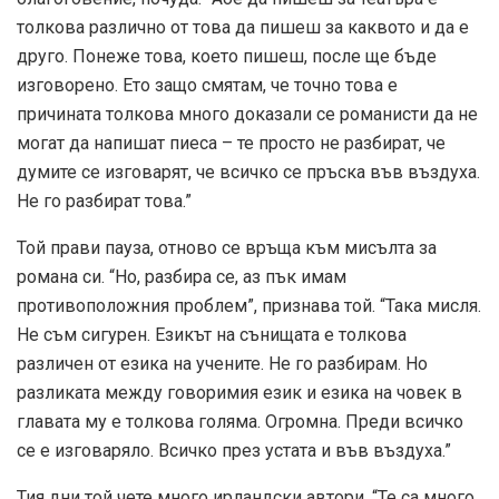
толкова различно от това да пишеш за каквото и да е
друго. Понеже това, което пишеш, после ще бъде
изговорено. Ето защо смятам, че точно това е
причината толкова много доказали се романисти да не
могат да напишат пиеса – те просто не разбират, че
думите се изговарят, че всичко се пръска във въздуха.
Не го разбират това.”
Той прави пауза, отново се връща към мисълта за
романа си. “Но, разбира се, аз пък имам
противоположния проблем”, признава той. “Така мисля.
Не съм сигурен. Езикът на сънищата е толкова
различен от езика на учените. Не го разбирам. Но
разликата между говоримия език и езика на човек в
главата му е толкова голяма. Огромна. Преди всичко
се е изговаряло. Всичко през устата и във въздуха.”
Тия дни той чете много ирландски автори. “Те са много