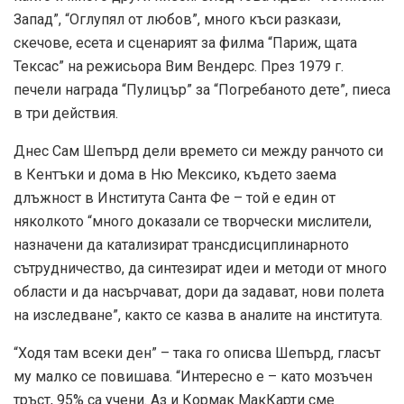
Запад”, “Оглупял от любов”, много къси разкази,
скечове, есета и сценарият за филма “Париж, щата
Тексас” на режисьора Вим Вендерс. През 1979 г.
печели награда “Пулицър” за “Погребаното дете”, пиеса
в три действия.
Днес Сам Шепърд дели времето си между ранчото си
в Кентъки и дома в Ню Мексико, където заема
длъжност в Института Санта Фе – той е един от
няколкото “много доказали се творчески мислители,
назначени да катализират трансдисциплинарното
сътрудничество, да синтезират идеи и методи от много
области и да насърчават, дори да задават, нови полета
на изследване”, както се казва в аналите на института.
“Ходя там всеки ден” – така го описва Шепърд, гласът
му малко се повишава. “Интересно е – като мозъчен
тръст, 95% са учени. Аз и Кормак МакКарти сме