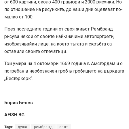
от 600 картини, около 400 гравюри и 2000 рисунки. Но
по отношение на рисунките, до наши дни оцеляват по-
малко от 100.
През последните години от своя живот Рембранд
рисува някои от своите най-значими автопортрети,
изобразявайки лице, на което тъгата и скръбта са
оставили своите отпечатъци.
Той умира на 4 октомври 1669 година в Амстердам и е
погребан в необозначен гроб в гробището на църквата
„Вестеркерк“.
Борис Белев
AFISH.BG
Tags:
душа
рембранд
свят