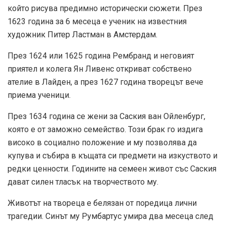
който рисува предимно исторически сюжети. През
1623 година за 6 месеца е ученик на известния
художник Питер Ластман в Амстердам.
През 1624 или 1625 година Рембранд и неговият
приятел и колега Ян Ливенс откриват собствено
ателие в Лайден, а през 1627 година творецът вече
приема ученици.
През 1634 година се жени за Саския ван Ойленбург,
която е от заможно семейство. Този брак го издига
високо в социално положение и му позволява да
купува и събира в къщата си предмети на изкуството и
редки ценности. Годините на семеен живот със Саския
дават силен тласък на творчеството му.
Животът на твореца е белязан от поредица лични
трагедии. Синът му Румбартус умира два месеца след