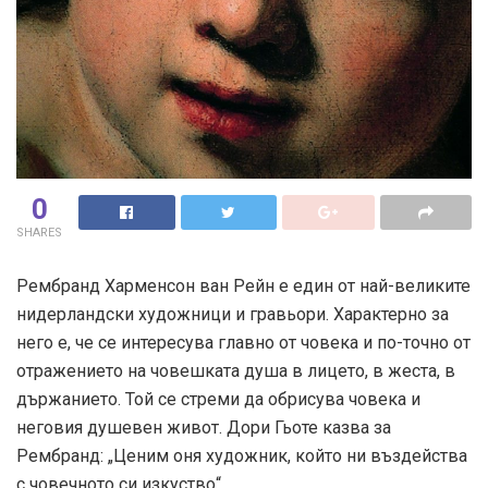
0
SHARES
Рембранд Харменсон ван Рейн е един от най-великите
нидерландски художници и гравьори. Характерно за
него е, че се интересува главно от човека и по-точно от
отражението на човешката душа в лицето, в жеста, в
държанието. Той се стреми да обрисува човека и
неговия душевен живот. Дори Гьоте казва за
Рембранд: „Ценим оня художник, който ни въздейства
с човечното си изкуство“.