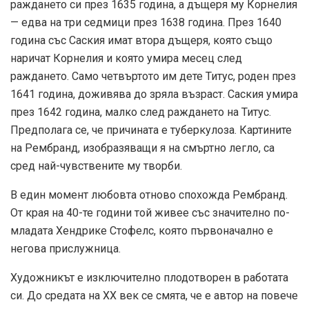
раждането си през 1635 година, а дъщеря му Корнелия
— едва на три седмици през 1638 година. През 1640
година със Саския имат втора дъщеря, която също
наричат Корнелия и която умира месец след
раждането. Само четвъртото им дете Титус, роден през
1641 година, доживява до зряла възраст. Саския умира
през 1642 година, малко след раждането на Титус.
Предполага се, че причината е туберкулоза. Картините
на Рембранд, изобразяващи я на смъртно легло, са
сред най-чувствените му творби.
В един момент любовта отново спохожда Рембранд.
От края на 40-те години той живее със значително по-
младата Хендрике Стофелс, която първоначално е
негова прислужница.
Художникът е изключително плодотворен в работата
си. До средата на XX век се смята, че е автор на повече