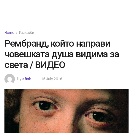
Home
Изложби
Рембранд, който направи
човешката душа видима за
светa / ВИДЕО
by
afish
15 July 2016