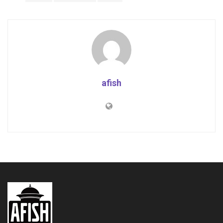
afish