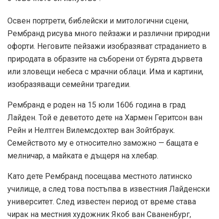
Освен портрети, библейски и митологични сцени,
Рембранд рисува много пейзажи и различни природни
офорти. Неговите пейзажи изобразяват страданието в
природата в образите на съборени от бурята дървета
или зловещи небеса с мрачни облаци. Има и картини,
изобразяващи семейни трагедии.
Рембранд е роден на 15 юли 1606 година в град
Лайден. Той е деветото дете на Хармен Геритсон ван
Рейн и Нелтген Вилемсдохтер ван Зойтбраук.
Семейството му е относително заможно — бащата е
мелничар, а майката е дъщеря на хлебар.
Като дете Рембранд посещава местното латинско
училище, а след това постъпва в известния Лайденски
университет. След известен период от време става
чирак на местния художник Якоб ван Сваненбург,