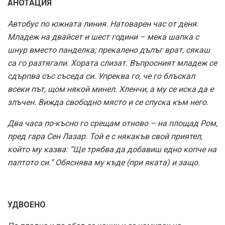
АНОТАЦИЯ
Автобус по южната линия. Натоварен час от деня.
Младеж на двайсет и шест години – мека шапка с
шнур вместо панделка; прекалено дълъг врат, сякаш
са го разтягали. Хората слизат. Въпросният младеж се
сдърпва със съседа си. Упреква го, че го блъскал
всеки път, щом някой минел. Хленчи, а му се иска да е
злъчен. Вижда свободно място и се спуска към него.
Два часа по-късно го срещам отново – на площад Ром,
пред гара Сен Лазар. Той е с някакъв свой приятел,
който му казва: “Ще трябва да добавиш едно копче на
палтото си.” Обяснява му къде (при яката) и защо.
УДВОЕНО