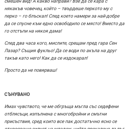
смешен вид! А какво направи? Взе да се кара с
някакъв човечец, който – твърдеше перкото му с
перко – го блъскал! След което намери за най-добре
да се спусне към едно освободило се място! Вместо да
го отстъпи на някоя дама!
След два часа кого, мислите, срещам пред гара Сен
Лазар? Същия фукльо! Да се води по акъла на друг
такъв като него! Как да се издокарал!
Просто да не повярваш!
СЪНУВАНО
Имах чувството, че ме обгръща мъгла със седефени
отблясъци, изпълнена с многобройни и смътни
присъствия, сред които все пак достатъчно ясно се
открояваше силует на младеж, чийто прекалено дълъг