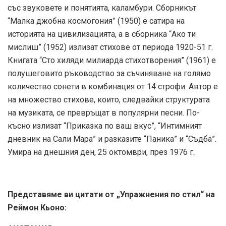
със звуковете и понятията, каламбури. Сборникът
“Малка джобна космогония” (1950) е сатира на
историята на цивилизацията, а в сборника “Ако ти
мислиш” (1952) излизат стихове от периода 1920-51 г.
Книгата “Сто хиляди милиарда стихотворения” (1961) е
полушеговито ръководство за съчиняване на голямо
количество сонети в комбинация от 14 строфи. Автор е
на множество стихове, които, следвайки структурата
на музиката, се превръщат в популярни песни. По-
късно излизат “Приказка по ваш вкус”, “Интимният
дневник на Сали Мара” и разказите “Паника” и “Съдба”.
Умира на днешния ден, 25 октомври, през 1976 г.
Представяме ви цитати от „Упражнения по стил“ на
Реймон Кьоно: