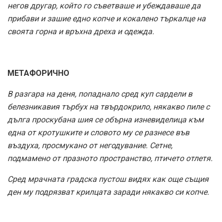
негов другар, който го съветваше и убеждаваше да
прибави и зашие едно копче и кокалено търкалце на
своята горна и връхна дреха и одежда.
МЕТАФОРИЧНО
В разгара на деня, попаднало сред куп сардели в
белезникавия търбух на твърдокрило, някакво пиле с
дълга проскубана шия се обърна изневиделица към
една от кротушките и словото му се разнесе във
въздуха, просмукано от негодувание. Сетне,
подмамено от празното пространство, птичето отлетя.
Сред мрачната градска пустош видях как още същия
ден му подрязват крилцата заради някакво си копче.