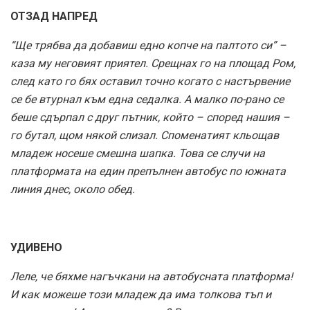
ОТЗАД НАПРЕД
“Ще трябва да добавиш едно копче на палтото си” –
каза му неговият приятел. Срещнах го на площад Ром,
след като го бях оставил точно когато с настървение
се бе втурнал към една седалка. А малко по-рано се
беше сдърпал с друг пътник, който – според нашия –
го бутал, щом някой слизал. Споменатият кльощав
младеж носеше смешна шапка. Това се случи на
платформата на един препълнен автобус по южната
линия днес, около обед.
УДИВЕНО
Леле, че бяхме нагъчкани на автобусната платформа!
И как можеше този младеж да има толкова тъп и