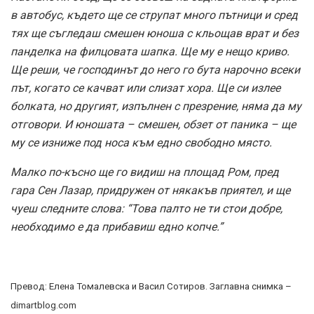
в автобус, където ще се струпат много пътници и сред
тях ще съгледаш смешен юноша с кльощав врат и без
панделка на филцовата шапка. Ще му е нещо криво.
Ще реши, че господинът до него го бута нарочно всеки
път, когато се качват или слизат хора. Ще си излее
болката, но другият, изпълнен с презрение, няма да му
отговори. И юношата – смешен, обзет от паника – ще
му се изниже под носа към едно свободно място.
Малко по-късно ще го видиш на площад Ром, пред
гара Сен Лазар, придружен от някакъв приятел, и ще
чуеш следните слова: “Това палто не ти стои добре,
необходимо е да прибавиш едно копче.”
Превод: Елена Томалевска и Васил Сотиров.
Заглавна снимка –
dimartblog.com