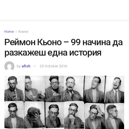
Home
Книги
Реймон Кьоно – 99 начина да
разкажеш една история
by
afish
25 October 2016