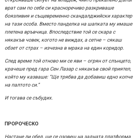
врат сам по себе си красноречиво разкриваше
боязливия и същевременно скандалджийски характер
на тази особа. Вместо панделка на шапката му имаше
плетена връвчица. Впоследствие той се скара с
някакъв човек, когото не виждах, а сетне – сякаш
обзет от страх – изчезна в мрака на един коридор.
След време той отново ми се яви – огрян от слънцето,
крачеше пред гара Сен Лазар с някакъв свой приятел,
който му казваше: “Ще трябва да добавиш едно копче
на палтото си.”
И тогава се събудих.
ПРОРОЧЕСКО
Настане ли обед, ще се озовеш на задната платформа