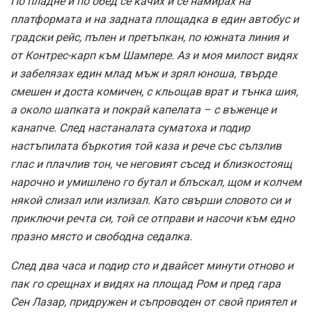
По пладне и по обед се качих и се намирах на
платформата и на задната площадка в един автобус и
градски рейс, пълен и претъпкан, по южната линия и
от Контрес-карп към Шампере. Аз и моя милост видях
и забелязах един млад мъж и зрял юноша, твърде
смешен и доста комичен, с кльощав врат и тънка шия,
а около шапката и покрай капелата – с въженце и
канапче. След настаналата суматоха и подир
настъпилата бъркотия той каза и рече със сълзлив
глас и плачлив тон, че неговият съсед и близкостоящ
нарочно и умишлено го бутал и блъскал, щом и колчем
някой слизал или излизал. Като свърши словото си и
приключи речта си, той се отправи и насочи към едно
празно място и свободна седалка.
След два часа и подир сто и двайсет минути отново и
пак го срещнах и видях на площад Ром и пред гара
Сен Лазар, придружен и съпроводен от свой приятел и