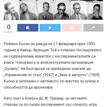
0
SHARES
Реймон Кьоно се ражда на 21 февруари през 1903
година в Хавър, Франция. Той е отявлен последовател
на сюрреализма, известен с експерименталните си
книги. Членувал е в интелектуалната организация
„Оулипо“. На български са преведени книгите му
„Упражнения по стил“ (1947) и „Зази в метрото“ (1959).
Кьоно е запомнен с хапливото си чувство за хумор и
способността да иронизира.
Като поет е близък до Ж. Превер, но неговите
стихове са по-скоро експеримент със словото, игра