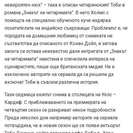
невероятен нюх” – така е описан четиринокият Тоби в
романа „Знакът на четиримата”. В него Холмс с
помощта на специално обученото куче издирва
похитителите на индийско съкровище. Проблемът е, че
породата на домашния любимец от снимката не
съответства да описаното от Конан Дойл, и затова
засега си остава неизвестно дали интригата от „Знакът
на четиримата” наистина е спечелила интереса на
сценаристите, пише още британската медия. Не е
изключено авторите на сериала да са решили да
включат Тоби в съвсем различна история.
Тази седмица екипът снима в столицата на Уелс –
Кардиф. С приближаването на премиерата на
четвъртия сезон се разкриват някои подробности.
Преди няколко дни например авторите на сериала
потвърдиха, че в новия сезон ще се появи актьорът