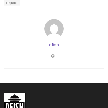
шерлок
afish