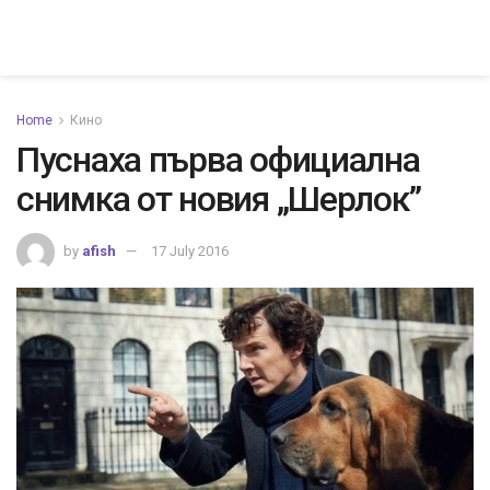
Home
Кино
Пуснаха първа официална
снимка от новия „Шерлок”
by
afish
17 July 2016