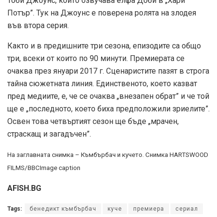
Тоби Джоунс, който озвучава елфа Доби в „Хари
Потър”. Тук на Джоунс е поверена ролята на злодея
във втора серия.
Както и в предишните три сезона, епизодите са общо
три, всеки от които по 90 минути. Премиерата се
очаква през януари 2017 г. Сценаристите пазят в строга
тайна сюжетната линия. Единственото, което казват
пред медиите, е, че се очаква „внезапен обрат” и че той
ще е „последното, което биха предположили зриелите”.
Освен това четвъртият сезон ще бъде „мрачен,
страскащ и загадъчен”.
На заглавната снимка – Къмбърбач и кучето. Снимка HARTSWOOD
FILMS/BBCImage caption
AFISH.BG
Tags:
бенедикт къмбърбач
куче
премиера
сериал