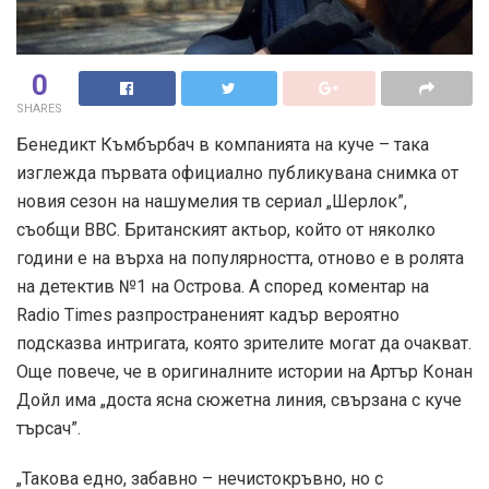
0
SHARES
Бенедикт Къмбърбач в компанията на куче – така
изглежда първата официално публикувана снимка от
новия сезон на нашумелия тв сериал „Шерлок”,
съобщи ВВС. Британският актьор, който от няколко
години е на върха на популярността, отново е в ролята
на детектив №1 на Острова. А според коментар на
Radio Times разпространеният кадър вероятно
подсказва интригата, която зрителите могат да очакват.
Още повече, че в оригиналните истории на Артър Конан
Дойл има „доста ясна сюжетна линия, свързана с куче
търсач”.
„Такова едно, забавно – нечистокръвно, но с