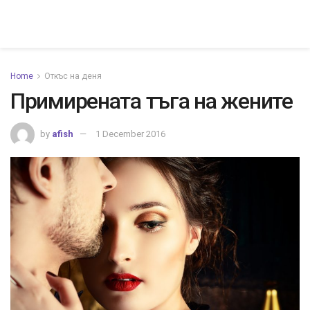
Home
Откъс на деня
Примирената тъга на жените
by
afish
1 December 2016