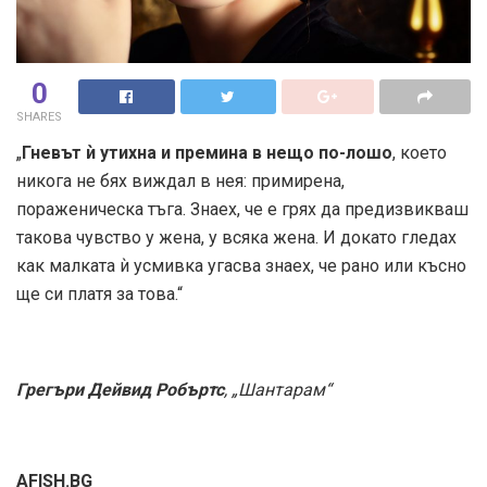
0
SHARES
„
Гневът ѝ утихна и премина в нещо по-лошо
, което
никога не бях виждал в нея: примирена,
пораженическа тъга. Знаех, че е грях да предизвикваш
такова чувство у жена, у всяка жена. И докато гледах
как малката ѝ усмивка угасва знаех, че рано или късно
ще си платя за това.“
Грегъри Дейвид Робъртс
, „Шантарам“
AFISH.BG