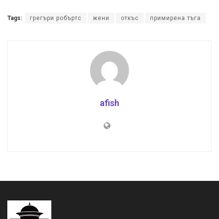
Tags:
грегъри робъртс
жени
откъс
примирена тъга
afish