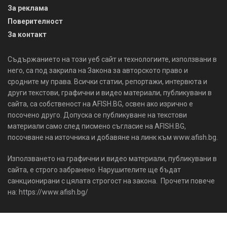
За реклама
Поверителност
За контакт
Съдържанието на този уеб сайт и технологиите, използвани в
него, са под закрила на Закона за авторското право и
сродните му права. Всички статии, репортажи, интервюта и
други текстови, графични и видео материали, публикувани в
сайта, са собственост на AFISH.BG, освен ако изрично е
посочено друго. Допуска се публикуване на текстови
материали само след писмено съгласие на AFISH.BG,
посочване на източника и добавяне на линк към www.afish.bg.
Използването на графични и видео материали, публикувани в
сайта, е строго забранено. Нарушителите ще бъдат
санкционирани с цялата строгост на закона. Прочети повече
на: https://www.afish.bg/