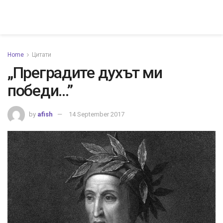
Home
Цитати
„Преградите духът ми
победи…”
by
afish
14 September 2017