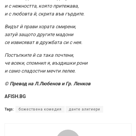
и с нежността, която притежава,
и с любовта й, скрита във гърдите.
Видът й прави хората смирени,
затуй защото другите мадони
се извисяват в дружбата си с нея.
Постъпките й са така почтени,
че всеки, спомнил я, въздишки рони
и само сладостни мечти лелее.
© Превод на Л.Любенов и Гр. Ленков
AFISH.BG
Tags:
божествена комедия
данте алигиери