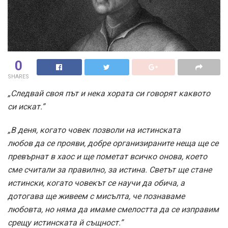
0
SHARES
„Следвай своя път и нека хоратa си говорят каквото
си искат.”
„В деня, когато човек позволи на истинската
любов да се прояви, добре организираните неща ще се
превърнат в хаос и ще пометат всичко онова, което
сме считали за правилно, за истина. Светът ще стане
истински, когато човекът се научи да обича, а
дотогава ще живеем с мисълта, че познаваме
любовта, но няма да имаме смелостта да се изправим
срещу истинската й същност.”