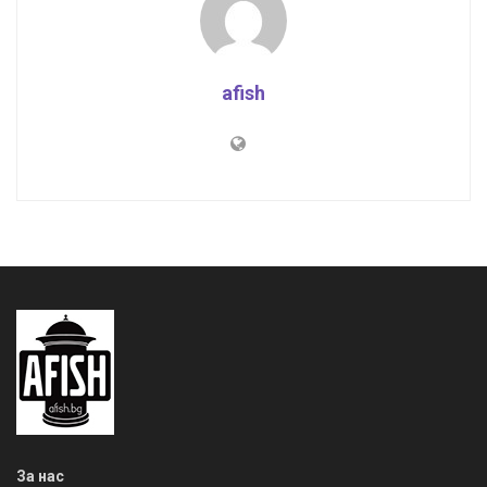
afish
За нас