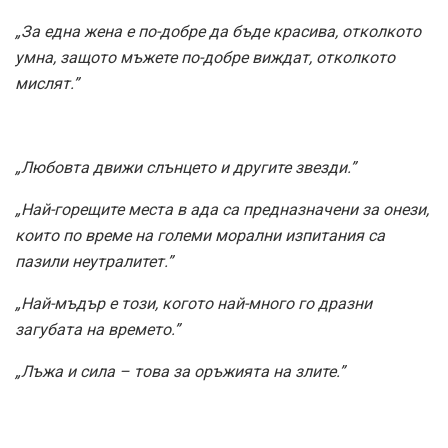
„За една жена е по-добре да бъде красива, отколкото
умна, защото мъжете по-добре виждат, отколкото
мислят.”
„Любовта движи слънцето и другите звезди.”
„Най-горещите места в ада са предназначени за онези,
които по време на големи морални изпитания са
пазили неутралитет.”
„Най-мъдър е този, когото най-много го дразни
загубата на времето.”
„Лъжа и сила – това за оръжията на злите.”