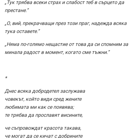
„Тук трябва всеки страх и слабост теб в сърцето да
престане.”
„О, вий, прекрачващи през този праг, надежда всяка
тука оставете.”
„Няма по-голямо нещастие от това да си спомним за
минала радост в момент, когато сме тъжни.”
*
Днес всяка добродетел заслужава
човекът, който види сред жените
любимата ми как се появява;
те трябва да прославят висините,
че съпровождат красота такава,
че могат да се кичат с добрините