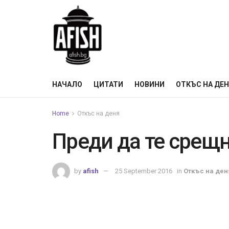
НАЧАЛО
ЦИТАТИ
НОВИНИ
ОТКЪС НА ДЕ
Home
Откъс на деня
Преди да те срещ
by
afish
25 September 2016
in
Откъс на ден