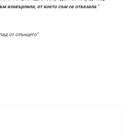
ъм изхвърлила, от което съм се отказала
.”
апад от слънцето“