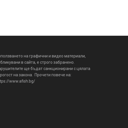
зползването на графични и видео материали,
бликувани в сайта, е строго забранено.
арушителите ще бъдат санкционирани с цялата
рогост на закона. Прочети повече на:
tps://www.afish.bg/