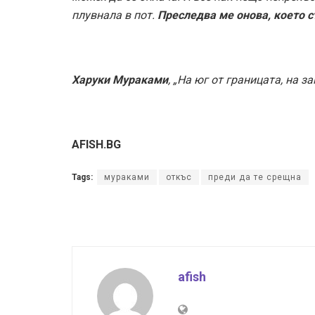
плувнала в пот.
Преследва ме онова, което с
Харуки Мураками
, „На юг от границата, на з
AFISH.BG
Tags:
мураками
откъс
преди да те срещна
afish