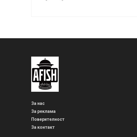
За нас
За реклама
Поверителност
За контакт