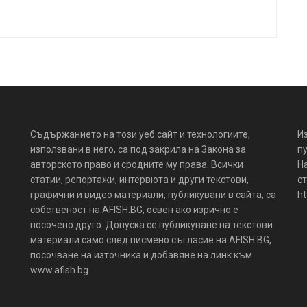
Съдържанието на този уеб сайт и технологиите,
И
използвани в него, са под закрила на Закона за
пу
авторското право и сродните му права. Всички
Н
статии, репортажи, интервюта и други текстови,
ст
графични и видео материали, публикувани в сайта, са
ht
собственост на AFISH.BG, освен ако изрично е
посочено друго. Допуска се публикуване на текстови
материали само след писмено съгласие на AFISH.BG,
посочване на източника и добавяне на линк към
www.afish.bg.