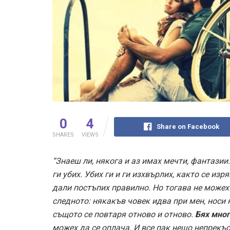
0
4
Share on Facebook
SHARES
VIEWS
“Знаеш ли, някога и аз имах мечти, фантазии.
ги убих. Убих ги и ги изхвърлих, както се из
дали постъпих правилно. Но тогава не можех
следното: някакъв човек идва при мен, носи н
същото се повтаря отново и отново.
Бях мног
можех да се оплача. И все пак нещо непрекъ