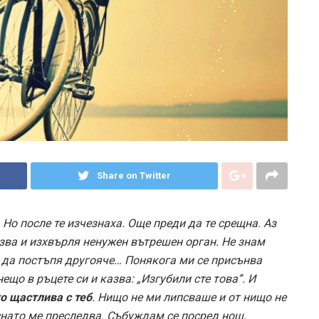
Share on Twitter
 Но после те изчезнаха. Още преди да те срещна. Аз
рязва и изхвърля ненужен вътрешен орган. Не знам
 да постъпя другояче… Понякога ми се присънва
ещо в ръцете си и казва: „Изгубили сте това”. И
о щастлива с теб
. Нищо не ми липсваше и от нищо не
снато ме преследва. Събуждам се посред нощ,