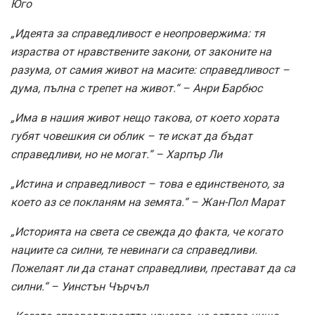
Юго
„Идеята за справедливост е неопровержима: тя
израства от нравствените закони, от законите на
разума, от самия живот на масите: справедливост –
дума, пълна с трепет на живот.“ – Анри Барбюс
„Има в нашия живот нещо такова, от което хората
губят човешкия си облик – те искат да бъдат
справедливи, но не могат.“ – Харпър Ли
„Истина и справедливост – това е единственото, за
което аз се покланям на земята.“ – Жан-Пол Марат
„Историята на света се свежда до факта, че когато
нациите са силни, те невинаги са справедливи.
Пожелаят ли да станат справедливи, престават да са
силни.“ – Уинстън Чърчъл