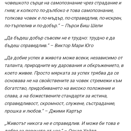
човешкото сърце на самопознание чрез страдание и
гняв; и колкото по-дълбоко е това самопознание,
толкова човек е по-мъдър, по-справедлив, по-искрен,
по-търпелив и по-добър.“ – Пърси Биш Шели
„Да бъдеш добър съвсем не е трудно: трудно е да
бъдеш справедлив.“ – Виктор Мари Юго
„Да добие успех в живота може всеки, независимо от
таланта, природните му дарования и обкръжението, в
което живее. Просто мярката за успех трябва да се
основава не на свойствените за човек стремежи към
богатство, придобиването на високо положение и
слава, а на божествените стандарти за истина,
справедливост, скромност, служене, състрадание,
прошка и любов.“ – Джими Картър
„Животът никога не е справедлив. И може би това е
добре за повечето от нас.“ – Оскар Уайлд