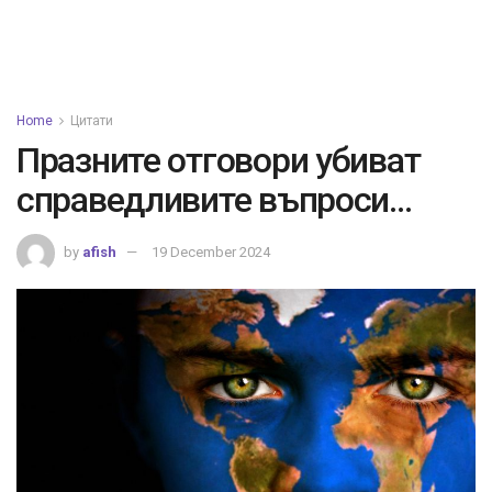
Home
Цитати
Празните отговори убиват
справедливите въпроси…
by
afish
19 December 2024