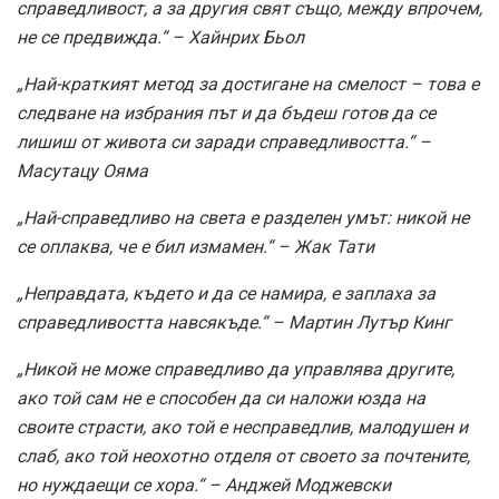
справедливост, а за другия свят също, между впрочем,
не се предвижда.“ – Хайнрих Бьол
„Най-краткият метод за достигане на смелост – това е
следване на избрания път и да бъдеш готов да се
лишиш от живота си заради справедливостта.“ –
Масутацу Ояма
„Най-справедливо на света е разделен умът: никой не
се оплаква, че е бил измамен.“ – Жак Тати
„Неправдата, където и да се намира, е заплаха за
справедливостта навсякъде.“ – Мартин Лутър Кинг
„Никой не може справедливо да управлява другите,
ако той сам не е способен да си наложи юзда на
своите страсти, ако той е несправедлив, малодушен и
слаб, ако той неохотно отделя от своето за почтените,
но нуждаещи се хора.“ – Анджей Моджевски