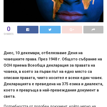
0
SHARES
Днес, 10 декември, отбелязваме Деня на
човешките права. През 1948 г. Общото събрание на
ООН приема Всеобща декларация за правата на
човека, в която за първи път на едно място са
описани правата, чиито носител е всеки един човек.
Декларацията е преведена на 375 езика и диалекта,
което я превръща в най-превеждания документ в
света.
Потребността от подобен документ, който черно на