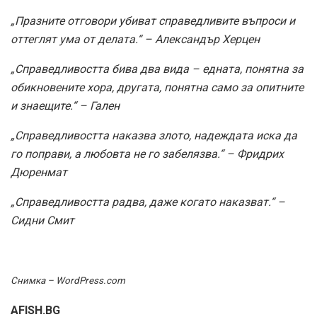
„Празните отговори убиват справедливите въпроси и
оттеглят ума от делата.“ – Александър Херцен
„Справедливостта бива два вида – едната, понятна за
обикновените хора, другата, понятна само за опитните
и знаещите.“ – Гален
„Справедливостта наказва злото, надеждата иска да
го поправи, а любовта не го забелязва.“ – Фридрих
Дюренмат
„Справедливостта радва, даже когато наказват.“ –
Сидни Смит
Снимка – WordPress.com
AFISH.BG