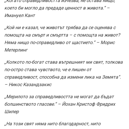
„Когато справедливостта изчезва, не остава нищо,
което би могло да предаде ценност в живота.“ –
Имануел Кант
„Кой ни е казал, че животът трябва да се оценява с
помощта на смърт и смъртта – с помощта на живот?
Няма нищо по-справедливо от щастието.“ – Морис
Метерлинг
„Колкото по-богат става вътрешният ми свят, толкова
по-остро става чувството, че е лишен от
справедливост, способна да измени лика на Земята“.
– Никос Казандзакис
„Мерилото за справедливостта не могат да бъдат
болшинството гласове.“ – Йохан Кристоф Фридрих
Шилер
„На този свят няма нито благодарност, нито