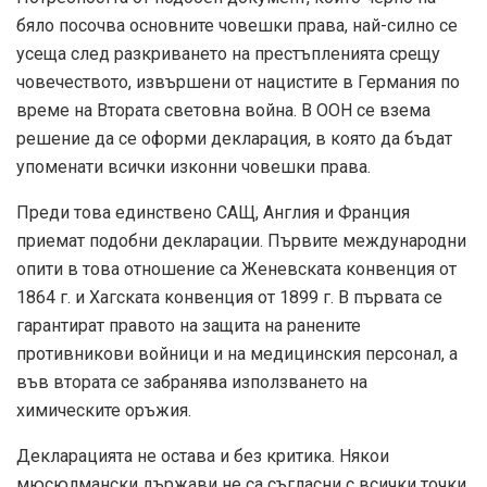
бяло посочва основните човешки права, най-силно се
усеща след разкриването на престъпленията срещу
човечеството, извършени от нацистите в Германия по
време на Втората световна война. В ООН се взема
решение да се оформи декларация, в която да бъдат
упоменати всички изконни човешки права.
Преди това единствено САЩ, Англия и Франция
приемат подобни декларации. Първите международни
опити в това отношение са Женевската конвенция от
1864 г. и Хагската конвенция от 1899 г. В първата се
гарантират правото на защита на ранените
противникови войници и на медицинския персонал, а
във втората се забранява използването на
химическите оръжия.
Декларацията не остава и без критика. Някои
мюсюлмански държави не са съгласни с всички точки.