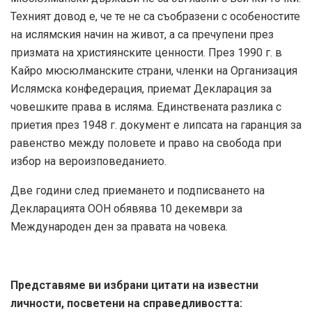
Техният довод е, че те не са съобразени с особеностите
на ислямския начин на живот, а са пречупени през
призмата на християнските ценности. През 1990 г. в
Кайро мюсюлманските страни, членки на Организация
Ислямска конфедерация, приемат Декларация за
човешките права в исляма. Единствената разлика с
приетия през 1948 г. документ е липсата на гаранция за
равенство между половете и право на свобода при
избор на вероизповеданието.
Две години след приемането и подписването на
Декларацията ООН обявява 10 декември за
Международен ден за правата на човека.
Представяме ви избрани цитати на известни
личности, посветени на справедливостта: