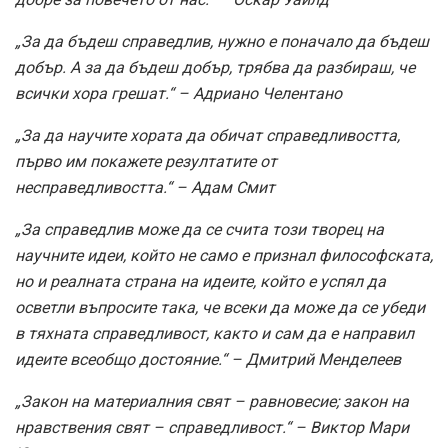
„За да бъдеш справедлив, нужно е поначало да бъдеш
добър. А за да бъдеш добър, трябва да разбираш, че
всички хора грешат.“ – Адриано Челентано
„За да научите хората да обичат справедливостта,
първо им покажете резултатите от
несправедливостта.“ – Адам Смит
„За справедлив може да се счита този творец на
научните идеи, който не само е признал философската,
но и реалната страна на идеите, който е успял да
осветли въпросите така, че всеки да може да се убеди
в тяхната справедливост, както и сам да е направил
идеите всеобщо достояние.“ – Дмитрий Менделеев
„Закон на материалния свят – равновесие; закон на
нравствения свят – справедливост.“ – Виктор Мари