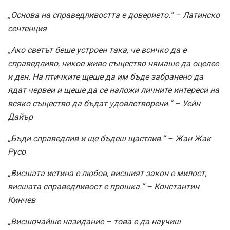
„Основа на справедливостта е доверието.“ – Латинско
сентенция
„Ако светът беше устроен така, че всичко да е
справедливо, никое живо същество нямаше да оцелее
и ден. На птичките щеше да им бъде забранено да
ядат червеи и щеше да се наложи личните интереси на
всяко същество да бъдат удовлетворени.“ – Уейн
Дайър
„Бъди справедлив и ще бъдеш щастлив.“ – Жан Жак
Русо
„Висшата истина е любов, висшият закон е милост,
висшата справедливост е прошка.“ – Константин
Кинчев
„Висшочайше назидание – това е да научиш