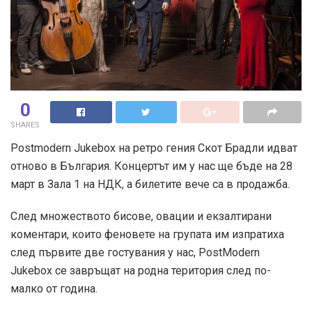
0
SHARES
Postmodern Jukebox на ретро гения Скот Брадли идват
отново в България. Концертът им у нас ще бъде на 28
март в Зала 1 на НДК, а билетите вече са в продажба.
След множеството бисове, овации и екзалтирани
коментари, които феновете на групата им изпратиха
след първите две гостувания у нас, PostModern
Jukebox се завръщат на родна територия след по-
малко от година.