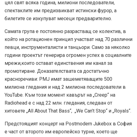
цял свят всяка година, милиони последователи,
спектаклите им предизвикват истински фурор, а
билетите се изкупуват месеци предварително.
Самата група е постоянно разрастващ се колектив, в
който на ротационен принцип участват над 70 различни
певци, инструменталисти и танцьори. Само за няколко
години проектът генерира огромен успех в социалните
мрежи,които остават единствения им канал за
промотиране. Доказателствата са достатъчно
красноречиви: PMJ имат зашеметяващите 500
милиона гледания и над 2 милиона последователи в
YouTube. Към този момент кавърът на „Creep“ на
Radiohead е с над 22 млн. гледания, следван от
хитовете „All About That Bass“, „We Can’t Stop“ и „Royals“.
Предстоящият концерт на Postmodern Jukebox в София
е част от второто им европейско турне, което ще