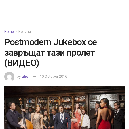
Home
Новини
Postmodern Jukebox се
завръщат тази пролет
(ВИДЕО)
by
afish
10 October 2016