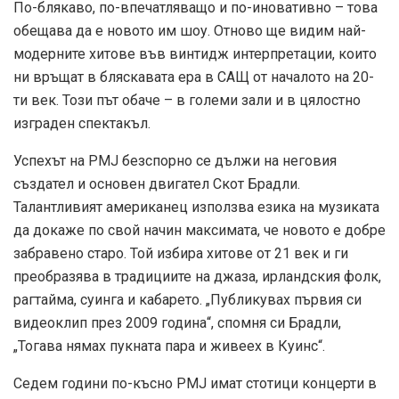
По-блякаво, по-впечатляващо и по-иновативно – това
обещава да е новото им шоу. Отново ще видим най-
модерните хитове във винтидж интерпретации, които
ни връщат в бляскавата ера в САЩ от началото на 20-
ти век. Този път обаче – в големи зали и в цялостно
изграден спектакъл.
Успехът на PMJ безспорно се дължи на неговия
създател и основен двигател Скот Брадли.
Талантливият американец използва езика на музиката
да докаже по свой начин максимата, че новото е добре
забравено старо. Той избира хитове от 21 век и ги
преобразява в традициите на джаза, ирландския фолк,
рагтайма, суинга и кабарето. „Публикувах първия си
видеоклип през 2009 година“, спомня си Брадли,
„Тогава нямах пукната пара и живеех в Куинс“.
Седем години по-късно PMJ имат стотици концерти в