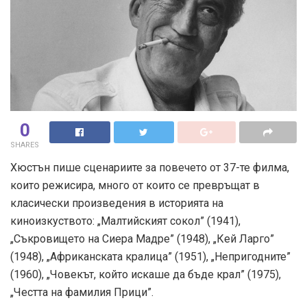
0
SHARES
Хюстън пише сценариите за повечето от 37-те филма,
които режисира, много от които се превръщат в
класически произведения в историята на
киноизкуството: „Малтийският сокол” (1941),
„Съкровището на Сиера Мадре” (1948), „Кей Ларго”
(1948), „Африканската кралица” (1951), „Непригодните”
(1960), „Човекът, който искаше да бъде крал” (1975),
„Честта на фамилия Прици”.