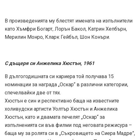
В произведенията му блестят имената на изпълнители
като Хъмфри Богарт, Лорън Бакол, Катрин Хепбърн,
Мерилин Монро, Кларк Гейбъл, Шон Конъри.
С дъщеря си Анжелика Хюстън, 1961
В дългогодишната си кариера той получава 15
номинации за награда „Оскар“ в различни категории,
спечелвайки две от тях.
Хюстън е син и респективно баща на известните
холивудски артисти Уолтър Хюстън и Анжелика
Хюстън, като и двамата печелят „Оскар“ за
изпълненията си във филми под неговата режисура –
баща му за ролята си в „Съкровището на Сиера Мадре”,