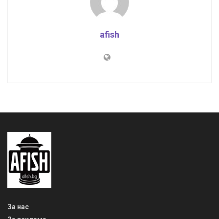
afish
За нас