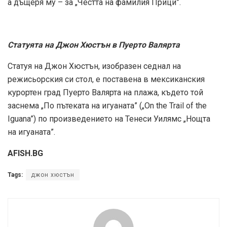
а дъщеря му – за „Честта на фамилия Прици”.
Статуята на Джон Хюстън в Пуерто Валярта
Статуя на Джон Хюстън, изобразен седнал на
режисьорския си стол, е поставена в мексиканския
курортен град Пуерто Валярта на плажа, където той
заснема „По пътеката на игуаната” („On the Trail of the
Iguana”) по произведението на Тенеси Уилямс „Нощта
на игуаната”.
AFISH.BG
Tags:
джон хюстън