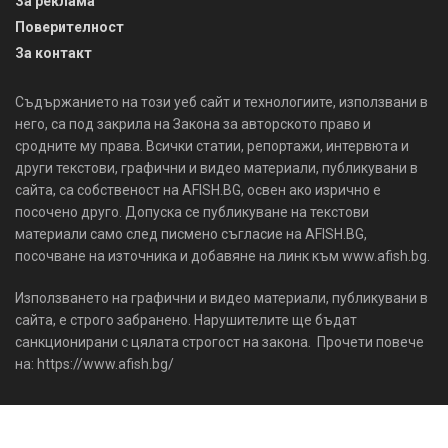
За реклама
Поверителност
За контакт
Съдържанието на този уеб сайт и технологиите, използвани в
него, са под закрила на Закона за авторското право и
сродните му права. Всички статии, репортажи, интервюта и
други текстови, графични и видео материали, публикувани в
сайта, са собственост на AFISH.BG, освен ако изрично е
посочено друго. Допуска се публикуване на текстови
материали само след писмено съгласие на AFISH.BG,
посочване на източника и добавяне на линк към www.afish.bg.
Използването на графични и видео материали, публикувани в
сайта, е строго забранено. Нарушителите ще бъдат
санкционирани с цялата строгост на закона. Прочети повече
на: https://www.afish.bg/