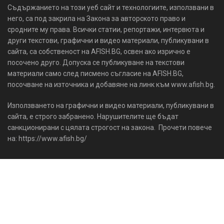
Съдържанието на този уеб сайт и технологиите, използвани в
него, са под закрила на Закона за авторското право и
сродните му права. Всички статии, репортажи, интервюта и
други текстови, графични и видео материали, публикувани в
сайта, са собственост на AFISH.BG, освен ако изрично е
посочено друго. Допуска се публикуване на текстови
материали само след писмено съгласие на AFISH.BG,
посочване на източника и добавяне на линк към www.afish.bg.
Използването на графични и видео материали, публикувани в
сайта, е строго забранено. Нарушителите ще бъдат
санкционирани с цялата строгост на закона. Прочети повече
на: https://www.afish.bg/