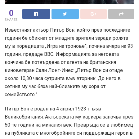
0
SHARES
Известният актьор Питър Вон, който през последните
години бе обикнат от младите зрители заради ролята
му в поредицата „Игра на тронове”, почина вчера на 93
години, предаде ВВС. Информацията за неговата
кончина бе потвърдена от агента на британския
киноветеран Сали Лонг-Инес: „Питър Вон си отиде
около 10,30 часа сутринта във вторник. До него в
сетния му час бяха най-близките му хора от
семейството.”
Питър Вон е роден на 4 април 1923 г. във
Великобритания. Актьорската му кариера започва през
50-те години на миналия век. Превръща се в любимец
на публиката с многобройните си поддържащи герои в