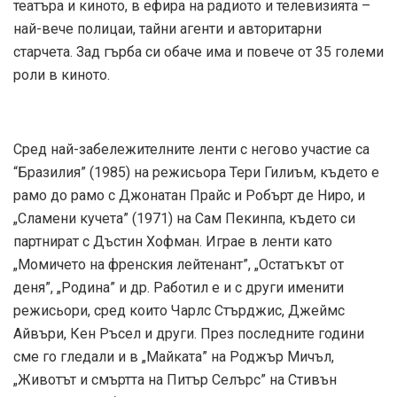
театъра и киното, в ефира на радиото и телевизията –
най-вече полицаи, тайни агенти и авторитарни
старчета. Зад гърба си обаче има и повече от 35 големи
роли в киното.
Сред най-забележителните ленти с негово участие са
“Бразилия” (1985) на режисьора Тери Гилиъм, където е
рамо до рамо с Джонатан Прайс и Робърт де Ниро, и
„Сламени кучета” (1971) на Сам Пекинпа, където си
партнират с Дъстин Хофман. Играе в ленти като
„Момичето на френския лейтенант”, „Остатъкът от
деня”, „Родина” и др. Работил е и с други именити
режисьори, сред които Чарлс Стърджис, Джеймс
Айвъри, Кен Ръсел и други. През последните години
сме го гледали и в „Майката” на Роджър Мичъл,
„Животът и смъртта на Питър Селърс” на Стивън