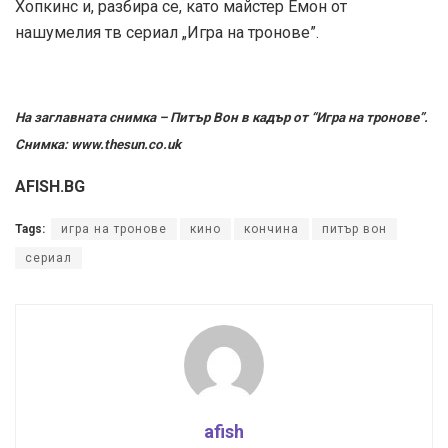
Хопкинс и, разбира се, като майстер Емон от
нашумелия тв сериал „Игра на тронове”.
На заглавната снимка – Питър Вон в кадър от “Игра на тронове”.
Снимка: www.thesun.co.uk
AFISH.BG
Tags:
игра на тронове
кино
кончина
питър вон
сериал
afish