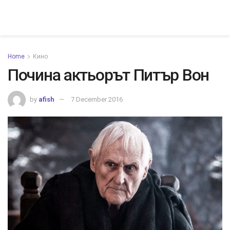
Home
Кино
Почина актьорът Питър Вон
by
afish
7 December 2016