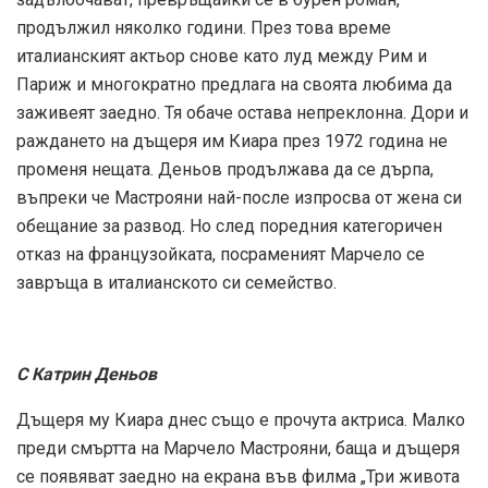
продължил няколко години. През това време
италианският актьор снове като луд между Рим и
Париж и многократно предлага на своята любима да
заживеят заедно. Тя обаче остава непреклонна. Дори и
раждането на дъщеря им Киара през 1972 година не
променя нещата. Деньов продължава да се дърпа,
въпреки че Мастрояни най-после изпросва от жена си
обещание за развод. Но след поредния категоричен
отказ на французойката, посраменият Марчело се
завръща в италианското си семейство.
С Катрин Деньов
Дъщеря му Киара днес също е прочута актриса. Малко
преди смъртта на Марчело Мастрояни, баща и дъщеря
се появяват заедно на екрана във филма „Три живота