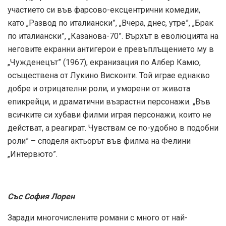
участието си във фарсово-ексцентрични комедии,
като „Развод по италиански”, „Вчера, днес, утре”, „Брак
по италиански”, „Казанова-70”. Върхът в еволюцията на
неговите екранни антигерои е превъплъщението му в
„Чужденецът” (1967), екранизация по Албер Камю,
осъществена от Лукино Висконти. Той играе еднакво
добре и отрицателни роли, и уморени от живота
епикрейци, и драматични възрастни персонажи. „Във
всичките си хубави филми играя персонажи, които не
действат, а реагират. Чувствам се по-удобно в подобни
роли” – споделя актьорът във филма на Фелини
„Интервюто”.
Със София Лорен
Заради многочислените романи с много от най-