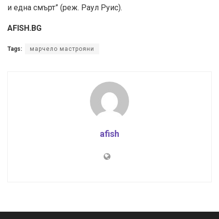
и една смърт” (реж. Раул Руис).
AFISH.BG
Tags:
марчело мастрояни
afish