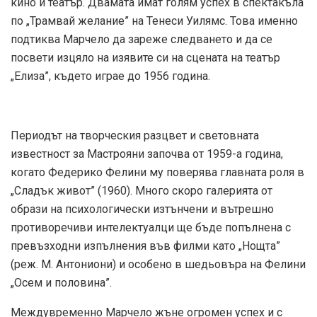
кино и театър. Двамата имат голям успех в спектакъла
по „Трамвай желание” на Тенеси Уилямс. Това именно
подтиква Марчело да зареже следването и да се
посвети изцяло на изявите си на сцената на театър
„Елиза”, където играе до 1956 година.
Периодът на творческия разцвет и световната
известност за Мастрояни започва от 1959-а година,
когато Федерико Фелини му поверява главната роля в
„Сладък живот” (1960). Много скоро галерията от
образи на психологически изтънчени и вътрешно
противоречиви интелектуалци ще бъде попълнена с
превъзходни изпълнения във филми като „Нощта”
(реж. М. Антониони) и особено в шедьовъра на Фелини
„Осем и половина”.
Междувременно Марчело жъне огромен успех и с