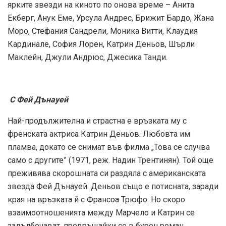
ярките звезди на киното по онова време – Анита
Екберг, Анук Еме, Урсула Андрес, Брижит Бардо, Жана
Моро, Стефания Сандрели, Моника Витти, Клаудия
Кардинале, София Лорен, Катрин Деньов, Шърли
Маклейн, Джули Андрюс, Джесика Танди.
С Фей Дънауей
Най-продължителна и страстна е връзката му с
френската актриса Катрин Деньов. Любовта им
пламва, докато се снимат във филма „Това се случва
само с другите” (1971, реж. Надин Трентинян). Той още
преживява скорошната си раздяла с американската
звезда Фей Дънауей. Деньов също е потисната, заради
края на връзката й с Франсоа Трюфо. Но скоро
взаимоотношенията между Марчело и Катрин се
задълбочават, превръщайки се в бурен роман,