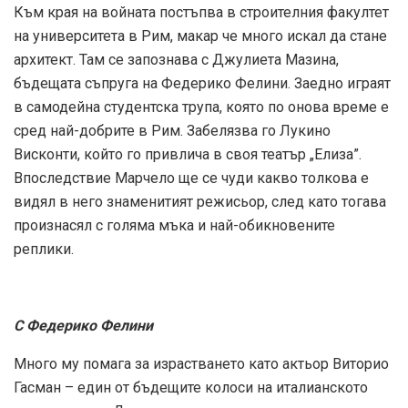
Към края на войната постъпва в строителния факултет
на университета в Рим, макар че много искал да стане
архитект. Там се запознава с Джулиета Мазина,
бъдещата съпруга на Федерико Фелини. Заедно играят
в самодейна студентска трупа, която по онова време е
сред най-добрите в Рим. Забелязва го Лукино
Висконти, който го привлича в своя театър „Елиза”.
Впоследствие Марчело ще се чуди какво толкова е
видял в него знаменитият режисьор, след като тогава
произнасял с голяма мъка и най-обикновените
реплики.
С Федерико Фелини
Много му помага за израстването като актьор Виторио
Гасман – един от бъдещите колоси на италианското