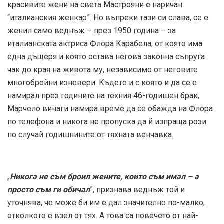
красивите жени на света Мастрояни е наричан
“италианския женкар”. Но въпреки тази си слава, се е
женил само веднъж – през 1950 година – за
италианската актриса Флора Карабела, от която има
една дъщеря и която остава негова законна съпруга
чак до края на живота му, независимо от неговите
многобройни изневери. Където и с която и да се е
намирал през годините на техния 46-годишен брак,
Марчело винаги намира време да се обажда на Флора
по телефона и никога не пропуска да й изпраща рози
по случай годишнините от тяхната венчавка.
„
Никога не съм броил жените, които съм имал – а
просто съм ги обичал
”, признава веднъж той и
уточнява, че може би им е дал значително по-малко,
отколкото е взел от тях. А това са повечето от най-