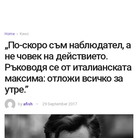
Home
Кино
„По-скоро съм наблюдател, а
не човек на действието.
Ръководя се от италианската
максима: отложи всичко за
утре.”
by
afish
29 September 2017