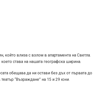
н, който влиза с взлом в апартамента на Светла.
, което става на нашата географска ширина.
сата обещава да ни остави без дъх от първата до
 театър “Възраждане” на 15 и 29 юни.