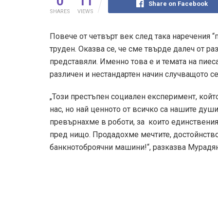
0
11
Share on Facebook
SHARES
VIEWS
Повече от четвърт век след така наречения “
труден. Оказва се, че сме твърде далеч от ра
представяли. Именно това е и темата на пиеса
различен и нестандартен начин случващото се
„Този престъпен социален експеримент, койт
нас, но най ценното от всичко са нашите душ
превърнахме в роботи, за които единственият
пред нищо. Продадохме мечтите, достойнствот
банкнотоброячни машини!“, разказва Мурадян