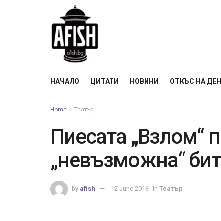
НАЧАЛО
ЦИТАТИ
НОВИНИ
ОТКЪС НА ДЕ
Home
Театър
Пиесата „Взлом“ 
„невъзможна“ бит
by
afish
12 June 2016
in
Театър