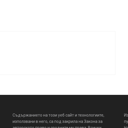
Съдържанието на този уеб сайт и технологиите,
И
използвани в него, са под закрила на Закона за
пу
авторското право и сродните му права. Всички
Н