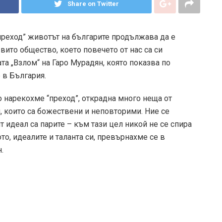
Share on Twitter
преход” животът на българите продължава да е
звито общество, което повечето от нас са си
та „Взлом“ на Гаро Мурадян, която показва по
 в България.
о нарекохме “преход”, открадна много неща от
и, които са божествени и неповторими. Ние се
 идеал са парите – към тази цел никой не се спира
о, идеалите и таланта си, превърнахме се в
.