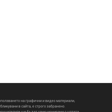
зползването на графични и видео материали,
бликувани в сайта, е строго забранено.
арушителите ще бъдат санкционирани с цялата