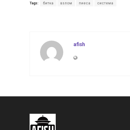
Tags:
битка
взлом
пиеса
система
afish