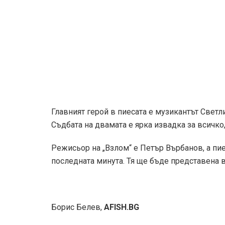
Главният герой в пиесата е музикантът Светли
Съдбата на двамата е ярка извадка за всичко
Режисьор на „Взлом“ е Петър Върбанов, а пие
последната минута. Тя ще бъде представена в
Борис Белев,
AFISH.BG