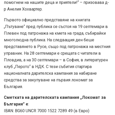
помогнем на нашите деца и приятели!“ – призовава д-
р Анелия Хохвартер.
Първото официално представяне на книгата
„Пътуване“ пред публика се състоя на 19 септември в
Плевен под патронажа на кмета на града, събирайки
многолюдна публика. На следващия ден беше
представянето в Русе, също под патронажа на местния
управник. На 28 септември е срещата с читатели в
Пловдив, а на 30 септември – в София, в литературен
клуб „Перото“ в НДК. С тези събития стартира
националната дарителска кампания за набиране
средства за закупуване на първия локомат за
България.
Сметката на дарителската кампания „Локомат за
България” е
:
IBAN: BG60 UNCR 7000 1522 7289 49 (в Евро)