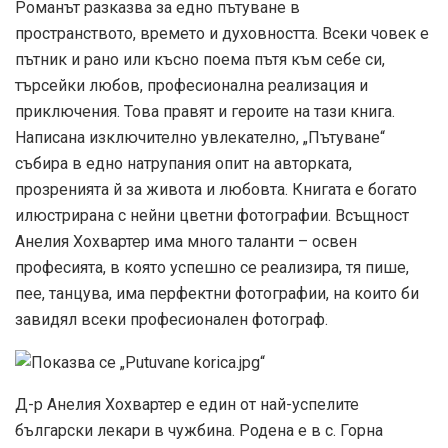
Романът разказва за едно пътуване в
пространството, времето и духовността. Всеки човек е
пътник и рано или късно поема пътя към себе си,
търсейки любов, професионална реализация и
приключения. Това правят и героите на тази книга.
Написана изключително увлекателно, „Пътуване“
събира в едно натрупания опит на авторката,
прозренията й за живота и любовта. Книгата е богато
илюстрирана с нейни цветни фотографии. Всъщност
Анелия Хохвартер има много таланти – освен
професията, в която успешно се реализира, тя пише,
пее, танцува, има перфектни фотографии, на които би
завидял всеки професионален фотограф.
Д-р Анелия Хохвартер е един от най-успелите
български лекари в чужбина. Родена е в с. Горна