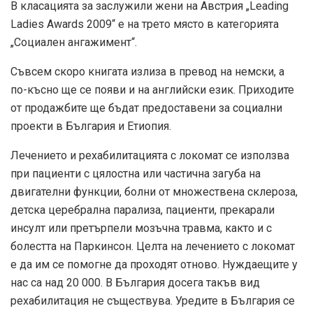
В класацията за заслужили жени на Австрия „Leading
Ladies Awards 2009“ е на трето място в категорията
„Социален ангажимент“.
Съвсем скоро книгата излиза в превод на немски, а
по-късно ще се появи и на английски език. Приходите
от продажбите ще бъдат предоставени за социални
проекти в България и Етиопия.
Лечението и рехабилитацията с локомат се използва
при пациенти с цялостна или частична загуба на
двигателни функции, болни от множествена склероза,
детска церебрална парализа, пациенти, прекарали
инсулт или претърпели мозъчна травма, както и с
болестта на Паркинсон. Целта на лечението с локомат
е да им се помогне да проходят отново. Нуждаещите у
нас са над 20 000. В България досега такъв вид
рехабилитация не съществува. Уредите в България се