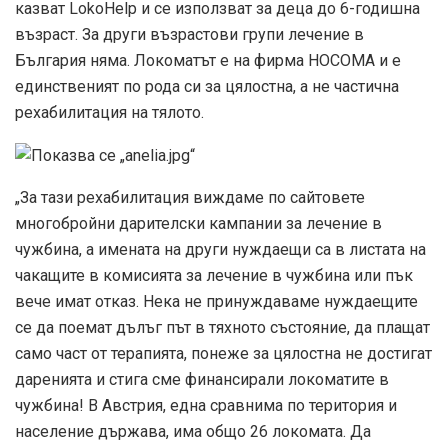
казват LokoHelp и се използват за деца до 6-годишна
възраст. За други възрастови групи лечение в
България няма. Локоматът е на фирма HOCOMA и е
единственият по рода си за цялостна, а не частична
рехабилитация на тялото.
„За тази рехабилитация виждаме по сайтовете
многобройни дарителски кампании за лечение в
чужбина, а имената на други нуждаещи са в листата на
чакащите в комисията за лечение в чужбина или пък
вече имат отказ. Нека не принуждаваме нуждаещите
се да поемат дълъг път в тяхното състояние, да плащат
само част от терапията, понеже за цялостна не достигат
даренията и стига сме финансирали локоматите в
чужбина! В Австрия, една сравнима по територия и
население държава, има общо 26 локомата. Да