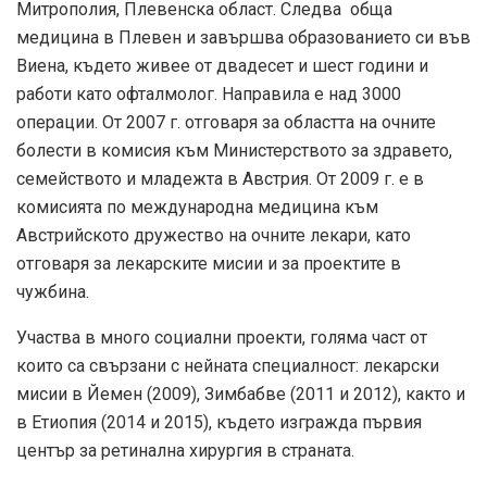
Митрополия, Плевенска област. Следва обща
медицина в Плевен и завършва образованието си във
Виена, където живее от двадесет и шест години и
работи като офталмолог. Направила е над 3000
операции. От 2007 г. отговаря за областта на очните
болести в комисия към Министерството за здравето,
семейството и младежта в Австрия. От 2009 г. е в
комисията по международна медицина към
Австрийското дружество на очните лекари, като
отговаря за лекарските мисии и за проектите в
чужбина.
Участва в много социални проекти, голяма част от
които са свързани с нейната специалност: лекарски
мисии в Йемен (2009), Зимбабве (2011 и 2012), както и
в Етиопия (2014 и 2015), където изгражда първия
център за ретинална хирургия в страната.