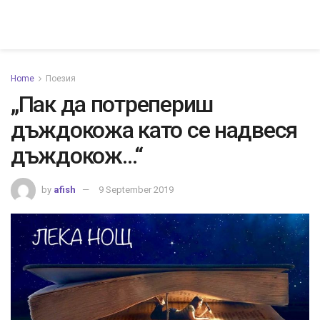
Home
Поезия
„Пак да потрепериш
дъждокожа като се надвеся
дъждокож…“
by
afish
9 September 2019