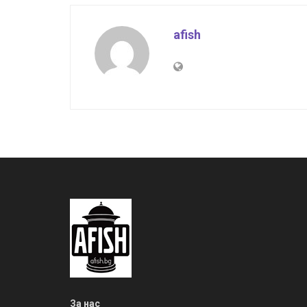
afish
За нас