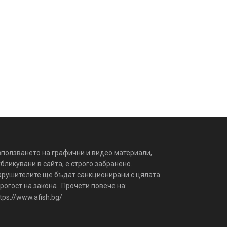
зползването на графични и видео материали,
бликувани в сайта, е строго забранено.
арушителите ще бъдат санкционирани с цялата
рогост на закона. Прочети повече на:
tps://www.afish.bg/