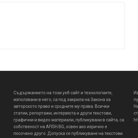
Съдържанието на този уеб сайт и технологиите,
И
използвани в него, са под закрила на Закона за
пу
авторското право и сродните му права. Всички
Н
статии, репортажи, интервюта и други текстови,
ст
графични и видео материали, публикувани в сайта, са
ht
собственост на AFISH.BG, освен ако изрично е
посочено друго. Допуска се публикуване на текстови