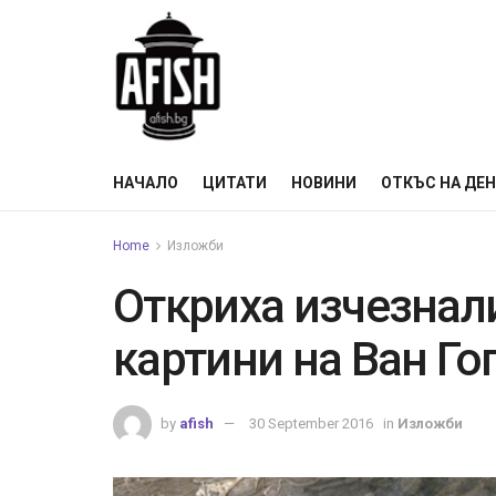
НАЧАЛО
ЦИТАТИ
НОВИНИ
ОТКЪС НА ДЕ
Home
Изложби
Откриха изчезнали
картини на Ван Го
by
afish
30 September 2016
in
Изложби