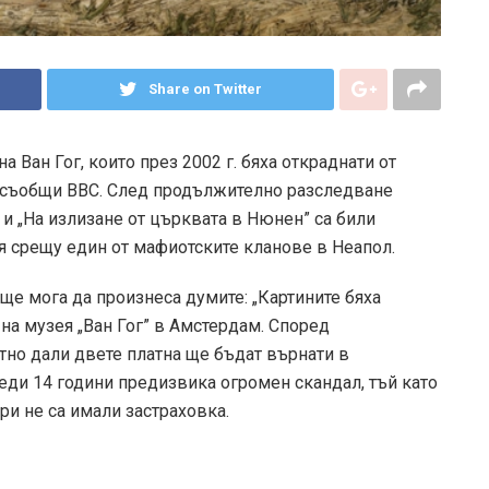
Share on Twitter
 Ван Гог, които през 2002 г. бяха откраднати от
 съобщи ВВС. След продължително разследване
и „На излизане от църквата в Нюнен” са били
 срещу един от мафиотските кланове в Неапол.
а ще мога да произнеса думите: „Картините бяха
на музея „Ван Гог” в Амстердам. Според
тно дали двете платна ще бъдат върнати в
еди 14 години предизвика огромен скандал, тъй като
ори не са имали застраховка.