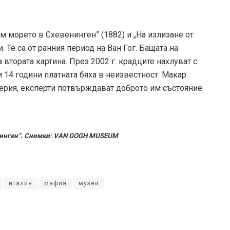
 морето в Схевенинген” (1882) и „На излизане от
 Те са от ранния период на Ван Гог. Бащата на
 втората картина. През 2002 г. крадците нахлуват с
 14 години платната бяха в неизвестност. Макар
лерия, експерти потвърждават доброто им състояние.
енинген”. Снимки: VAN GOGH MUSEUM
италия
мафия
музей