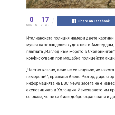
0
17
Share on Facebook
SHARES
VIEWS
Италианската полиция намери двете картини на
музея на холандския художник в Амстердам,
платната „Изглед към морето в Схевенинген” 
конфискувани при мащабна полицейска акция
„Честно казано, вече не се надявах, че няког
намерени!”, признава Алекс Рюгер, директор 
информацията на BBC News засега не е извес
експозицията в Холандия. Изчезването им пр
се оказа, че не са били добре охранявани и д