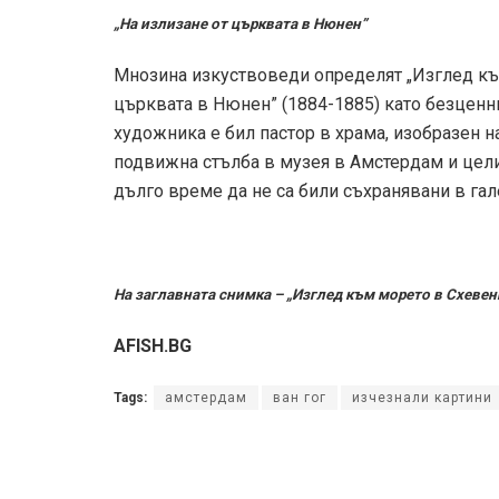
„На излизане от църквата в Нюнен”
Мнозина изкуствоведи определят „Изглед към
църквата в Нюнен” (1884-1885) като безценни.
художника е бил пастор в храма, изобразен на
подвижна стълба в музея в Амстердам и цели
дълго време да не са били съхранявани в га
На заглавната снимка – „Изглед към морето в Схев
AFISH.BG
Tags:
амстердам
ван гог
изчезнали картини