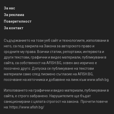
За нас
За реклама
Поверителност
За контакт
Съдържанието на този уеб сайт и технологиите, използвани в
него, са под закрила на Закона за авторското право и
сродните му права. Всички статии, репортажи, интервюта и
други текстови, графични и видео материали, публикувани в
сайта, са собственост на AFISH.BG, освен ако изрично е
посочено друго. Допуска се публикуване на текстови
материали само след писмено съгласие на AFISH.BG,
посочване на източника и добавяне на линк към www.afish.bg.
Използването на графични и видео материали, публикувани в
сайта, е строго забранено. Нарушителите ще бъдат
санкционирани с цялата строгост на закона. Прочети повече
на: https://www.afish.bg/