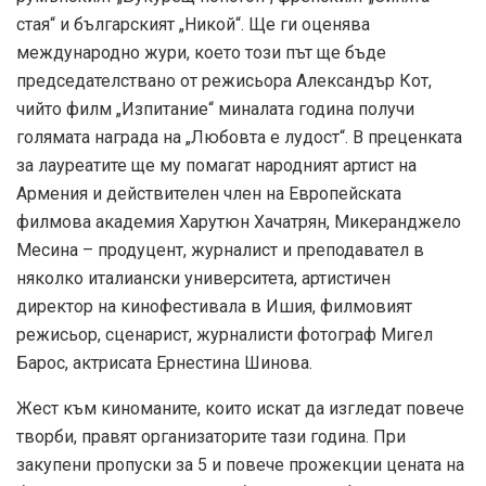
стая“ и българският „Никой“. Ще ги оценява
международно жури, което този път ще бъде
председателствано от режисьора Александър Кот,
чийто филм „Изпитание“ миналата година получи
голямата награда на „Любовта е лудост“. В преценката
за лауреатите ще му помагат народният артист на
Армения и действителен член на Европейската
филмова академия Харутюн Хачатрян, Микеранджело
Месина – продуцент, журналист и преподавател в
няколко италиански университета, артистичен
директор на кинофестивала в Ишия, филмовият
режисьор, сценарист, журналисти фотограф Мигел
Барос, актрисата Ернестина Шинова.
Жест към киноманите, които искат да изгледат повече
творби, правят организаторите тази година. При
закупени пропуски за 5 и повече прожекции цената на