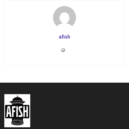
afish