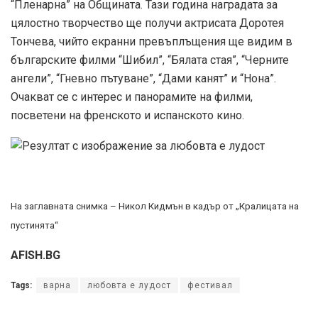
“Пленарна” на Общината. Тази година наградата за
цялостно творчество ще получи актрисата Доротея
Тончева, чийто екранни превъплъщения ще видим в
българските филми “Шибил”, “Бялата стая”, “Черните
ангели”, “Гневно пътуване”, “Дами канят” и “Нона”.
Очакват се с интерес и панорамите на филми,
посветени на френското и испанското кино.
На заглавната снимка – Никол Кидмън в кадър от „Кралицата на
пустинята“
AFISH.BG
Tags:
варна
любовта е лудост
фестивал