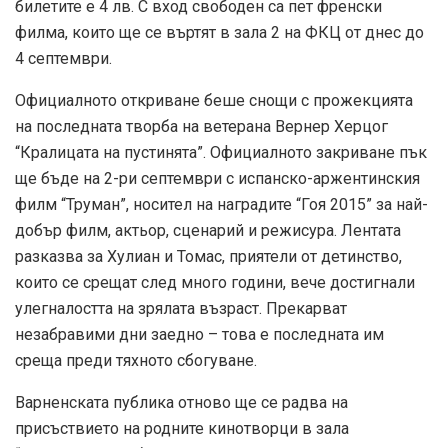
билетите е 4 лв. С вход свободен са пет френски
филма, които ще се въртят в зала 2 на ФКЦ от днес до
4 септември.
Официалното откриване беше снощи с прожекцията
на последната творба на ветерана Вернер Херцог
“Кралицата на пустинята”. Официалното закриване пък
ще бъде на 2-ри септември с испанско-аржентинския
филм “Труман”, носител на наградите “Гоя 2015” за най-
добър филм, актьор, сценарий и режисура. Лентата
разказва за Хулиан и Томас, приятели от детинство,
които се срещат след много години, вече достигнали
улегналостта на зрялата възраст. Прекарват
незабравими дни заедно – това е последната им
среща преди тяхното сбогуване.
Варненската публика отново ще се радва на
присъствието на родните кинотворци в зала