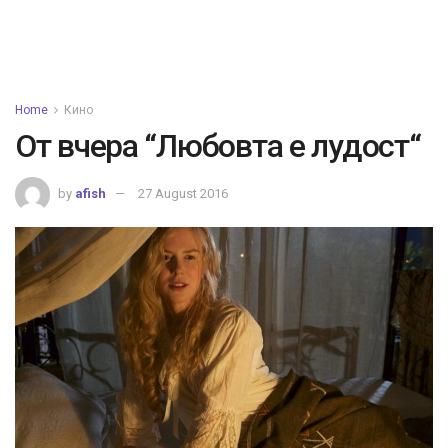
Home
Кино
От вчера “Любовта е лудост“
by
afish
27 August 2016