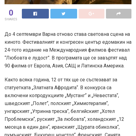
0
SHARES
До 4 септември Варна отново става световна сцена на
киното. Фестивалният и конгресен център едомакин на
24-тото издание на Международния филмов фестивал
“Любовта е лудост”. В програмата ще се завъртят над
90 филма от Европа, Азия, САЩ и Латинска Америка.
Както всяка година, 12 от тях ще се състезават за
статуетката „Златната Афродита“. В конкурса са
включени копродукциите „Мустанг“ и „Невестата“,
шведският „Полет“, полският „Химиотерапия“,
унгарският „Утринна треска“, белгийският „Хотел
Проблемски“, руският „За любовта“, холандският „12
месеца в един ден“, иранският „Щурата обиколка“,
румънският „Букурещ нонстоп“, френският „Синята