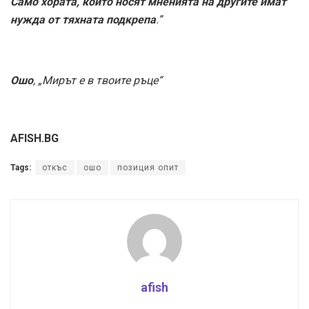
Само хората, които носят мненията на другите имат
нужда от тяхната подкрепа
.”
Ошо
, „Мирът е в твоите ръце“
AFISH.BG
Tags:
откъс
ошо
позиция опит
afish