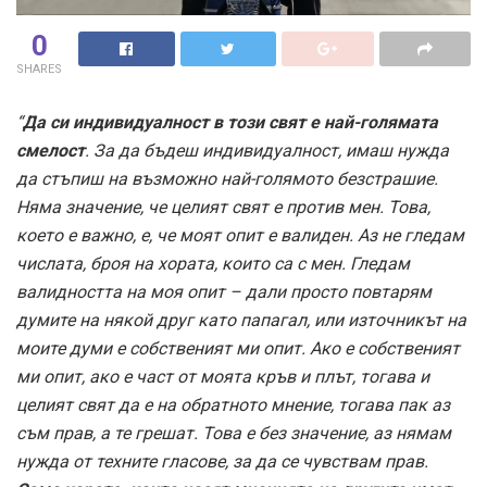
0
SHARES
“
Да си индивидуалност в този свят е най-голямата
смелост
. За да бъдеш индивидуалност, имаш нужда
да стъпиш на възможно най-голямото безстрашие.
Няма значение, че целият свят е против мен. Това,
което е важно, е, че моят опит е валиден. Аз не гледам
числата, броя на хората, които са с мен. Гледам
валидността на моя опит – дали просто повтарям
думите на някой друг като папагал, или източникът на
моите думи е собственият ми опит. Ако е собственият
ми опит, ако е част от моята кръв и плът, тогава и
целият свят да е на обратното мнение, тогава пак аз
съм прав, а те грешат. Това е без значение, аз нямам
нужда от техните гласове, за да се чувствам прав.