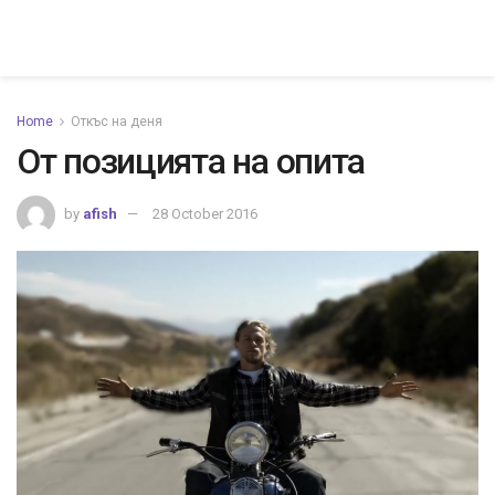
Home
Откъс на деня
От позицията на опита
by
afish
28 October 2016