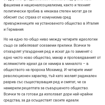
фашизма и националсоциализма, както и техният
политически пробив в някаква степен могат да се
обяснят със страха от комунизма сред
привържениците на установеното общество в Италия
и Германия.
Но на едно по-общо ниво между четирите идеологии
също се забелязват осезаеми прилики. Всички те
отхвърлят утвърдения ред и искат да го заменят с
едно чисто ново общество, макар и проповядваният от
ислямистите идеал да се намира в миналото – в
обществото на пророка Мохамед. И четирите имат
революционен характер, тъй като желаят радикален
разрив със съществуващия ред и смятат, че са
намерили рецептата за съвършеното общество.
Всички те са готови да използват дори най-крайни
средства, за да осъществят своите идеали.