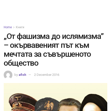
Home
Книги
„От фашизма до ислямизма”
– окървавеният път към
мечтата за съвършеното
общество
by
afish
2 December 2016