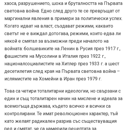
хаоса, разрушението, шока и бруталността на Първата
световна война. Едно след друго те се превръщат от
маргинални явления в примери за политически успех.
Когато идват на власт, създават режими, каквито
светът не е виждал дотогава, режими, които едва ли
някой е смятал за възможни преди началото на
войната: болшевиките на Ленин в Русия през 1917 г.,
фашистите на Мусолини в Италия през 1922 г.,
националсоциалистите на Хитлер през 1933 г. а шест
десетилетия след края на Първата световна война –
ислямистите на Хомейни в Иран през 1979 г.
Това са четири тоталитарни идеологии, но свързани с
един и същ тоталитарен начин на мислене и идеала за
всемогъща държава, където всичко и всички са
контролирани. Те имат революционен характер, тъй
като желаят радикален разрив със съществуващия
ред и смятат, че са намерили рецептата за