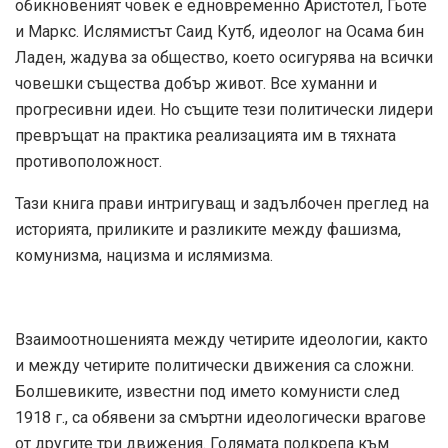
обикновеният човек е едновременно Аристотел, Гьоте
и Маркс. Ислямистът Саид Кутб, идеолог на Осама бин
Ладен, жадува за общество, което осигурява на всички
човешки същества добър живот. Все хуманни и
прогресивни идеи. Но същите тези политически лидери
превръщат на практика реализацията им в тяхната
противоположност.
Тази книга прави интригуващ и задълбочен преглед на
историята, приликите и разликите между фашизма,
комунизма, нацизма и ислямизма.
Взаимоотношенията между четирите идеологии, както
и между четирите политически движения са сложни.
Болшевиките, известни под името комунисти след
1918 г., са обявени за смъртни идеологически врагове
от другите три движения. Голямата подкрепа към