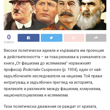
0
SHARES
Високи политически идеали и кървавата им проекция
в действителността – за това разказва в уникалната си
книга „От фашизма до ислямизма” норвежкият
професор Йойстайн Сьоренсен (р. 1954), един от най-
задълбочените изследователи на нацизма. Той прави
интригуващ и задълбочен преглед на историята,
приликите и разликите между фашизма, комунизма,
националсоциализма и ислямизма.
Тези политически движения се раждат от кризата,