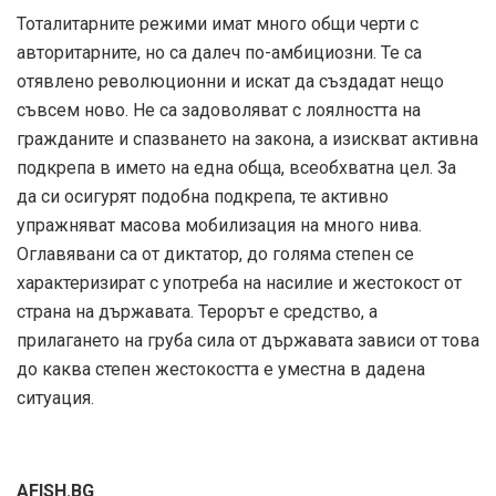
Тоталитарните режими имат много общи черти с
авторитарните, но са далеч по-амбициозни. Те са
отявлено революционни и искат да създадат нещо
съвсем ново. Не са задоволяват с лоялността на
гражданите и спазването на закона, а изискват активна
подкрепа в името на една обща, всеобхватна цел. За
да си осигурят подобна подкрепа, те активно
упражняват масова мобилизация на много нива.
Оглавявани са от диктатор, до голяма степен се
характеризират с употреба на насилие и жестокост от
страна на държавата. Терорът е средство, а
прилагането на груба сила от държавата зависи от това
до каква степен жестокостта е уместна в дадена
ситуация.
AFISH.BG