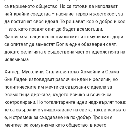
съвършеното общество. Но са готови да използват
най-крайни средства – насилие, терор и жестокост, за
да постигнат своя идеал. Те решават кое е добро и кое
– зло, като правят опит да бъдат всемогъщи.
Фашизмът, националсоциализмът и комунизмът дори
се опитват да заместят Бог в един обезверен свят,
докато религията е съществена част от идеологията на
ислямизма.
Хитлер, Мусолини, Сталин, аятолах Хомейни и Осама
бин Ладен изповядват различни идеи и религии, но
политическите им мечти са свързани с идеала за
всемогъща държава, където всичко и всички са
контролирани. Но тоталитарните идеи надхвърлят това:
те са свързани с унищожаване на света, такъв какъвто
е, и стремеж за създаване на по-добър. Троцки е
мечтаел за комунизма като общество, в което