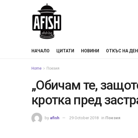
НАЧАЛО
ЦИТАТИ
НОВИНИ
ОТКЪС НА ДЕ
Home
Поезия
„Обичам те, защот
кротка пред заст
by
afish
29 October 2018
in
Поезия