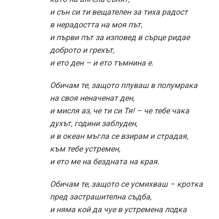
и сън си ти вещателен за тиха радост
в нерадостта на моя път,
и първи път за изповед в сърце ридае
доброто и грехът,
и ето ден – и ето тъмнина е.
Обичам те, защото плуваш в полумрака
на своя неначенат ден,
и мисля аз, че ти си Тя! – че тебе чака
духът, години заблуден,
и в океан мъгла се взирам и страдая,
към тебе устремен,
и ето ме на бездната на края.
Обичам те, защото се усмихваш – кротка
пред застрашителна съдба,
и няма кой да чуе в устремена лодка