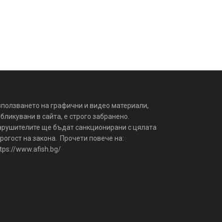
зползването на графични и видео материали,
бликувани в сайта, е строго забранено.
арушителите ще бъдат санкционирани с цялата
рогост на закона. Прочети повече на:
tps://www.afish.bg/