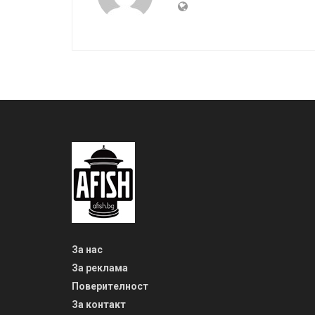
За нас
За реклама
Поверителност
За контакт