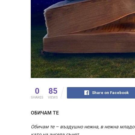
0
85
Share on Facebook
SHARES
VIEWS
ОБИЧАМ ТЕ
Обичам те – въздушно нежна, в нежна младо
като на ангела сънят,