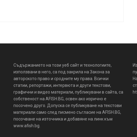
Съдържанието на този уеб сайт и технологиите,
И
използвани в него, са под закрила на Закона за
пу
авторското право и сродните му права. Всички
Н
статии, репортажи, интервюта и други текстови,
ст
графични и видео материали, публикувани в сайта, са
ht
собственост на AFISH.BG, освен ако изрично е
посочено друго. Допуска се публикуване на текстови
материали само след писмено съгласие на AFISH.BG,
посочване на източника и добавяне на линк към
www.afish.bg.