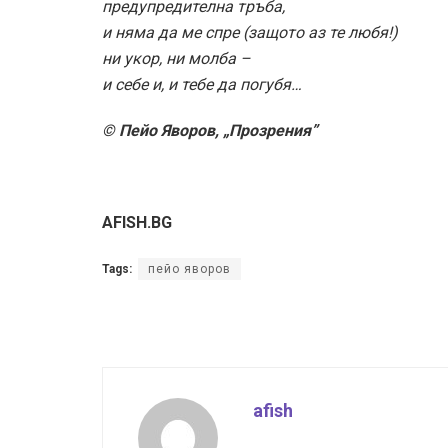
предупредителна тръба,
и няма да ме спре (защото аз те любя!)
ни укор, ни молба –
и себе и, и тебе да погубя…
© Пейо Яворов, „Прозрения”
AFISH.BG
Tags:
пейо яворов
afish