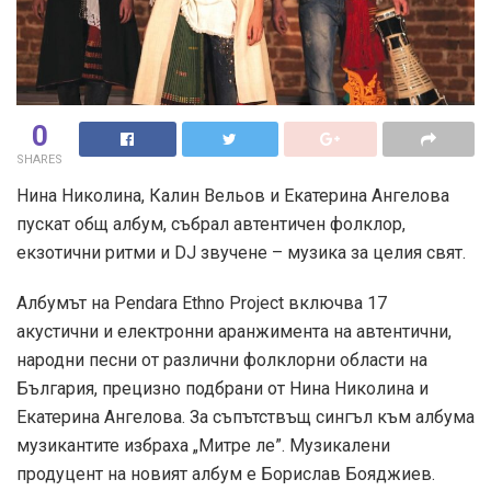
0
SHARES
Нина Николина, Калин Вельов и Екатерина Ангелова
пускат общ албум, събрал автентичен фолклор,
екзотични ритми и DJ звучене – музика за целия свят.
Албумът на Pendara Ethno Project включва 17
акустични и електронни аранжимента на автентични,
народни песни от различни фолклорни области на
България, прецизно подбрани от Нина Николина и
Екатерина Ангелова. За съпътствъщ сингъл към албума
музикантите избраха „Митре ле”. Музикалени
продуцент на новият албум е Борислав Бояджиев.