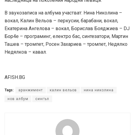
наследница на поколения народни певици.
В звукозаписа на албума участват: Нина Николина –
вокал, Калин Вельов – перкусии, барабани, вокал,
Екатерина Ангелова – вокал, Борислав Бояджиев – DJ
Бор4е – програминг, електро бас, синтезатори, Мартин
Ташев – тромпет, Росен Захариев – тромпет, Недялко
Недялков – кавал.
AFISH.BG
Tags:
аранжимент
калин вельов
нина николина
нов албум
сингъл