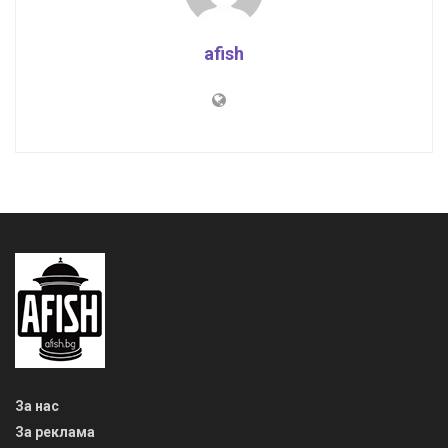
afish
За нас
За реклама